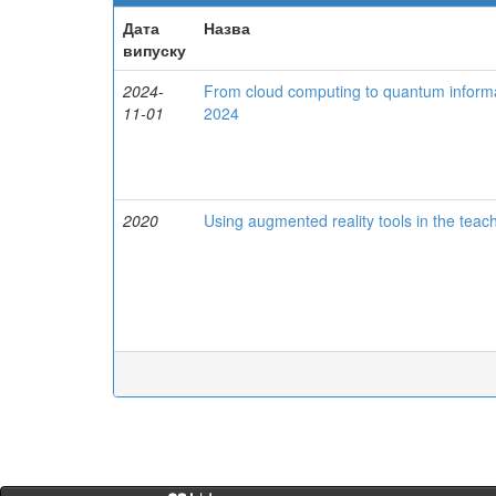
Дата
Назва
випуску
2024-
From cloud computing to quantum informa
11-01
2024
2020
Using augmented reality tools in the tea