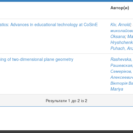
Автор(и)
tics: Advances in educational technology at CoSinE
Kiv, Arnold
;
миколайов
Oksana
;
Ma
Hryshchenko
Puhach, An
ching of two-dimensional plane geometry
Rashevska,
Рашевская
Семеріков,
Алексееви
Вікторія В
Mariya
Результати 1 до 2 із 2