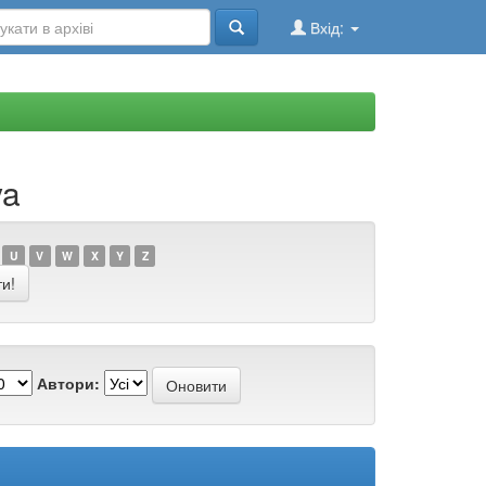
Вхід:
ya
U
V
W
X
Y
Z
Автори: