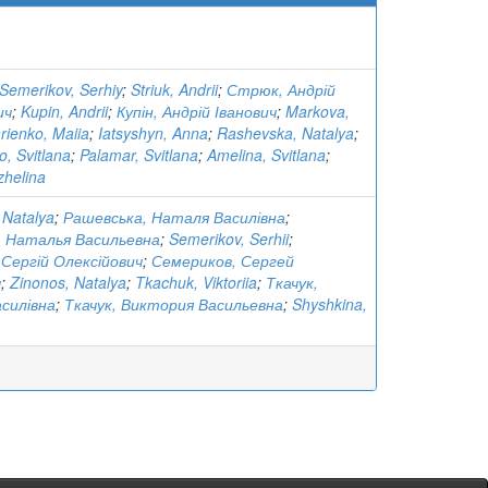
Semerikov, Serhiy
;
Striuk, Andrii
;
Стрюк, Андрій
ич
;
Kupin, Andrii
;
Купін, Андрій Іванович
;
Markova,
rienko, Maiia
;
Iatsyshyn, Anna
;
Rashevska, Natalya
;
, Svitlana
;
Palamar, Svitlana
;
Amelina, Svitlana
;
zhelina
 Natalya
;
Рашевська, Наталя Василівна
;
, Наталья Васильевна
;
Semerikov, Serhii
;
 Сергій Олексійович
;
Семериков, Сергей
ч
;
Zinonos, Natalya
;
Tkachuk, Viktoriia
;
Ткачук,
асилівна
;
Ткачук, Виктория Васильевна
;
Shyshkina,