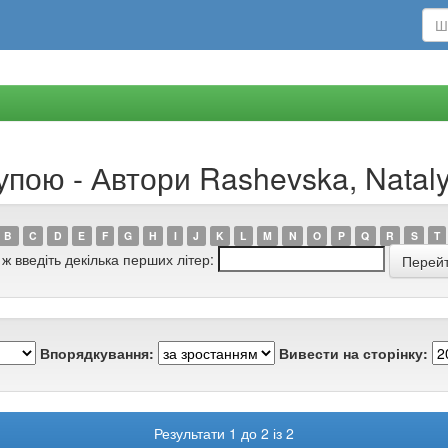
упою - Автори Rashevska, Natal
B
C
D
E
F
G
H
I
J
K
L
M
N
O
P
Q
R
S
T
 ж введіть декілька перших літер:
Впорядкування:
Вивести на сторінку:
Результати 1 до 2 із 2