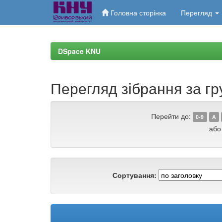
Головна сторінка
Перегляд
Skip
navigation
DSpace KNU
Перегляд зібрання за гр
Перейти до:
0-9
A
або
Сортування: