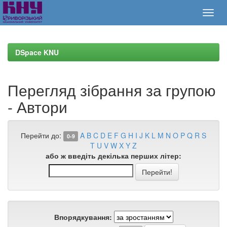
Skip
navigation
DSpace KNU
Перегляд зібрання за групою
- Автори
Перейти до:
A
B
C
D
E
F
G
H
I
J
K
L
M
N
O
P
Q
R
S
0-9
T
U
V
W
X
Y
Z
або ж введіть декілька перших літер:
Впорядкування: