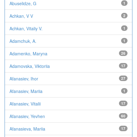
Abuselidze, G
1
Achkan, V V
2
Achkan, Vitaliy V.
1
Adamchuk, A.
1
Adamenko, Maryna
26
Adamovska, Viktoriia
17
Afanasiev, Ihor
27
Afanasiev, Mariia
1
Afanasiev, Vitalii
17
Afanasiev, Yevhen
60
Afanasieva, Mariia
17