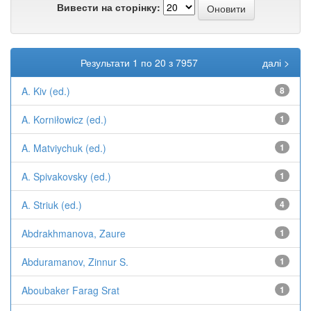
Вивести на сторінку:
Результати 1 по 20 з 7957
далі >
A. Kiv (ed.)
8
A. Korniłowicz (ed.)
1
A. Matviychuk (ed.)
1
A. Spivakovsky (ed.)
1
A. Striuk (ed.)
4
Abdrakhmanova, Zaure
1
Abduramanov, Zinnur S.
1
Aboubaker Farag Srat
1