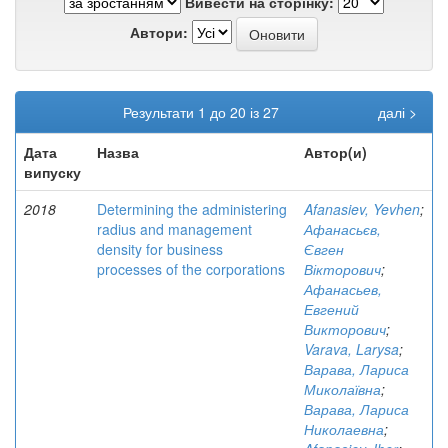
Вивести на сторінку:
Автори:
Результати 1 до 20 із 27
далі >
Дата
Назва
Автор(и)
випуску
2018
Determining the administering
Afanasiev, Yevhen
;
radius and management
Афанасьєв,
density for business
Євген
processes of the corporations
Вікторович
;
Афанасьев,
Евгений
Викторович
;
Varava, Larysa
;
Варава, Лариса
Миколаївна
;
Варава, Лариса
Николаевна
;