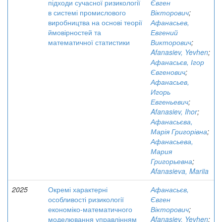
підходи сучасної ризикології
Євген
в системі промислового
Вікторович
;
виробництва на основі теорії
Афанасьев,
ймовірностей та
Евгений
математичної статистики
Викторович
;
Afanasiev, Yevhen
;
Афанасьєв, Ігор
Євгенович
;
Афанасьев,
Игорь
Евгеньевич
;
Afanasiev, Ihor
;
Афанасьєва,
Марія Григорівна
;
Афанасьева,
Мария
Григорьевна
;
Afanasieva, Mariia
2025
Окремі характерні
Афанасьєв,
особливості ризикології
Євген
економіко-математичного
Вікторович
;
моделювання управлінням
Afanasiev, Yevhen
;