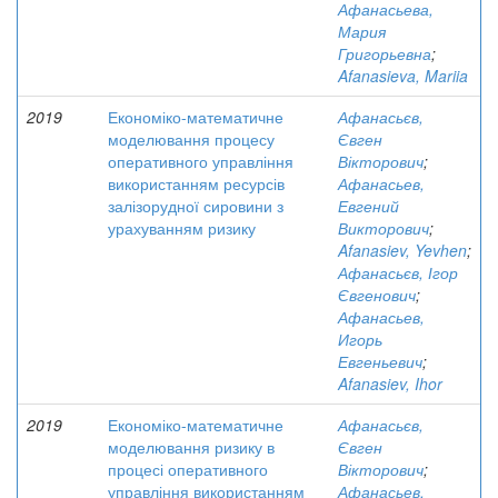
Афанасьева,
Мария
Григорьевна
;
Afanasieva, Mariia
2019
Економіко-математичне
Афанасьєв,
моделювання процесу
Євген
оперативного управління
Вікторович
;
використанням ресурсів
Афанасьев,
залізорудної сировини з
Евгений
урахуванням ризику
Викторович
;
Afanasiev, Yevhen
;
Афанасьєв, Ігор
Євгенович
;
Афанасьев,
Игорь
Евгеньевич
;
Afanasiev, Ihor
2019
Економіко-математичне
Афанасьєв,
моделювання ризику в
Євген
процесі оперативного
Вікторович
;
управління використанням
Афанасьев,