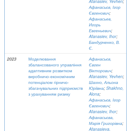
Afanasiev, Yevhen
;
Афанасьєв, Ігор
Євгенович
;
Афанасьев,
Игорь
Евгеньевич
;
Afanasiev, Ihor
;
Бандурченко, В.
Є.
2023
Моделювання
Афанасьєв,
збалансованого управління
Євген
адаптивним розвитком
Вікторович
;
виробничо-економічним
Afanasiev, Yevhen
;
потенціалом гірничо-
Шахно, Альона
збагачувальних підприємств
Юріївна
;
Shakhno,
з урахуванням ризику
Alona
;
Афанасьєв, Ігор
Євгенович
;
Afanasiev, Ihor
;
Афанасьєва,
Марія Григорівна
;
Afanasieva,