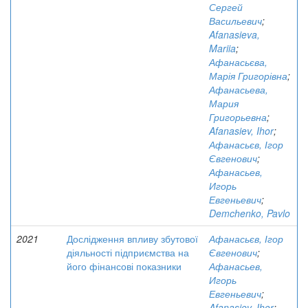
Сергей
Васильевич
;
Afanasieva,
Mariia
;
Афанасьєва,
Марія Григорівна
;
Афанасьева,
Мария
Григорьевна
;
Afanasiev, Ihor
;
Афанасьєв, Ігор
Євгенович
;
Афанасьев,
Игорь
Евгеньевич
;
Demchenko, Pavlo
2021
Дослідження впливу збутової
Афанасьєв, Ігор
діяльності підприємства на
Євгенович
;
його фінансові показники
Афанасьев,
Игорь
Евгеньевич
;
Afanasiev, Ihor
;