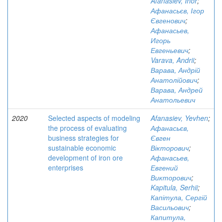
Afanasiev, Ihor
;
Афанасьєв, Ігор
Євгенович
;
Афанасьев,
Игорь
Евгеньевич
;
Varava, Andrii
;
Варава, Андрій
Анатолійович
;
Варава, Андрей
Анатольевич
2020
Selected aspects of modeling
Afanasiev, Yevhen
;
the process of evaluating
Афанасьєв,
business strategies for
Євген
sustainable economic
Вікторович
;
development of iron ore
Афанасьев,
enterprises
Евгений
Викторович
;
Kapitula, Serhii
;
Капітула, Сергій
Васильович
;
Капитула,