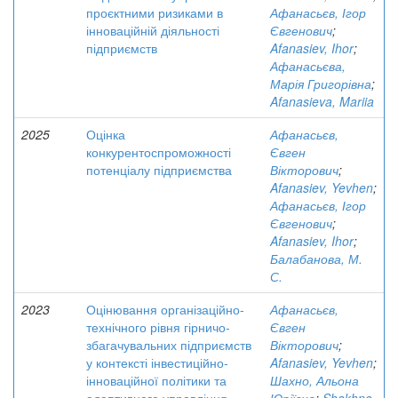
проєктними ризиками в
Афанасьєв, Ігор
інноваційній діяльності
Євгенович
;
підприємств
Afanasiev, Ihor
;
Афанасьєва,
Марія Григорівна
;
Afanasieva, Mariia
2025
Оцінка
Афанасьєв,
конкурентоспроможності
Євген
потенціалу підприємства
Вікторович
;
Afanasiev, Yevhen
;
Афанасьєв, Ігор
Євгенович
;
Afanasiev, Ihor
;
Балабанова, М.
С.
2023
Оцінювання організаційно-
Афанасьєв,
технічного рівня гірничо-
Євген
збагачувальних підприємств
Вікторович
;
у контексті інвестиційно-
Afanasiev, Yevhen
;
інноваційної політики та
Шахно, Альона