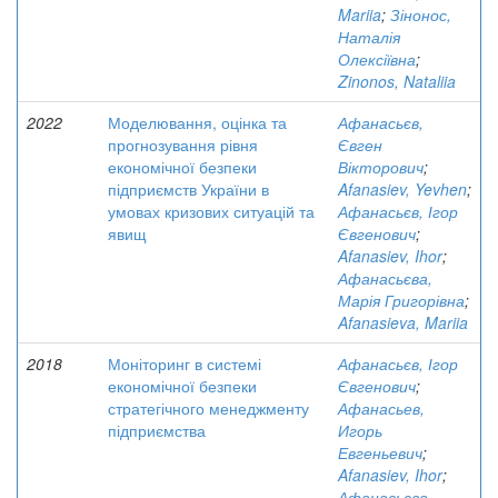
Mariia
;
Зінонос,
Наталія
Олексіївна
;
Zinonos, Nataliia
2022
Моделювання, оцінка та
Афанасьєв,
прогнозування рівня
Євген
економічної безпеки
Вікторович
;
підприємств України в
Afanasiev, Yevhen
;
умовах кризових ситуацій та
Афанасьєв, Ігор
явищ
Євгенович
;
Afanasiev, Ihor
;
Афанасьєва,
Марія Григорівна
;
Afanasieva, Mariia
2018
Моніторинг в системі
Афанасьєв, Ігор
економічної безпеки
Євгенович
;
стратегічного менеджменту
Афанасьев,
підприємства
Игорь
Евгеньевич
;
Afanasiev, Ihor
;
Афанасьєва,