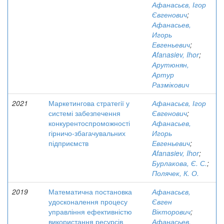
Афанасьєв, Ігор
Євгенович
;
Афанасьев,
Игорь
Евгеньевич
;
Afanasiev, Ihor
;
Арутюнян,
Артур
Размікович
2021
Маркетингова стратегії у
Афанасьєв, Ігор
системі забезпечення
Євгенович
;
конкурентоспроможності
Афанасьев,
гірничо-збагачувальних
Игорь
підприємств
Евгеньевич
;
Afanasiev, Ihor
;
Бурлакова, Є. С.
;
Полячек, К. О.
2019
Математична постановка
Афанасьєв,
удосконалення процесу
Євген
управління ефективністю
Вікторович
;
використання ресурсів
Афанасьев,