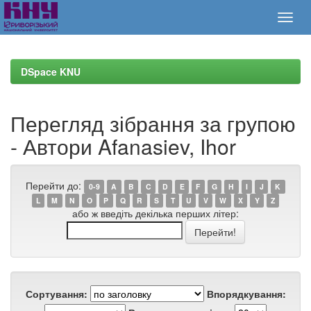
Skip
navigation
DSpace KNU
Перегляд зібрання за групою
- Автори Afanasiev, Ihor
Перейти до:
0-9
A
B
C
D
E
F
G
H
I
J
K
L
M
N
O
P
Q
R
S
T
U
V
W
X
Y
Z
або ж введіть декілька перших літер:
Сортування:
Впорядкування: