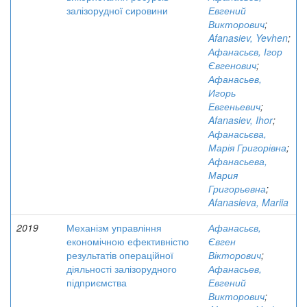
залізорудної сировини
Евгений
Викторович
;
Afanasiev, Yevhen
;
Афанасьєв, Ігор
Євгенович
;
Афанасьев,
Игорь
Евгеньевич
;
Afanasiev, Ihor
;
Афанасьєва,
Марія Григорівна
;
Афанасьева,
Мария
Григорьевна
;
Afanasieva, Mariia
2019
Механізм управління
Афанасьєв,
економічною ефективністю
Євген
результатів операційної
Вікторович
;
діяльності залізорудного
Афанасьев,
підприємства
Евгений
Викторович
;