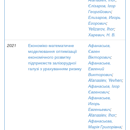
Єлізаров, Ігор
Георгійович
;
Елизаров, Игорь
Егорович
;
Yelizarov, Ihor
;
Харевич, Н. В.
2021
Економіко-математичне
Афанасьєв,
моделювання оптимізації
Євген
економічного розвитку
Вікторович
;
підприємств залізорудної
Афанасьев,
галузі з урахуванням ризику
Евгений
Викторович
;
Afanasiev, Yevhen
;
Афанасьєв, Ігор
Євгенович
;
Афанасьев,
Игорь
Евгеньевич
;
Afanasiev, Ihor
;
Афанасьєва,
Марія Григорівна
;