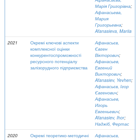
Марія Григорівна
;
Афанасьева,
Мария
Григорьевна
;
Afanasieva, Mariia
2021
Окремі ключові аспекти
Афанасьєв,
комплексної оцінки
Євген
конкурентоспроможності
Вікторович
;
ресурсного потенціалу
Афанасьев,
залізорудного підприємства
Евгений
Викторович
;
Afanasiev, Yevhen
;
Афанасьєв, Ігор
Євгенович
;
Афанасьев,
Игорь
Евгеньевич
;
Afanasiev, Ihor
;
Наджіб, Фертас
2020
Окремі теоретико-методичні
Афанасьєв,