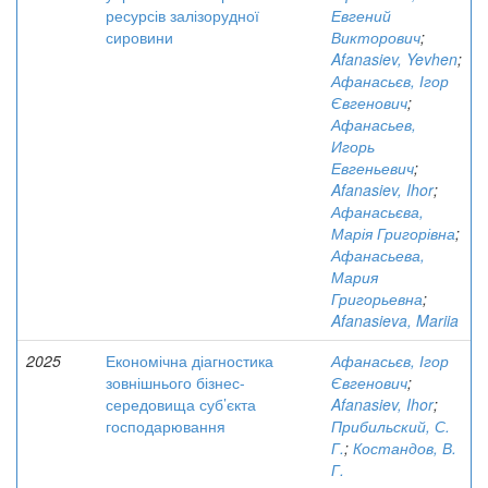
ресурсів залізорудної
Евгений
сировини
Викторович
;
Afanasiev, Yevhen
;
Афанасьєв, Ігор
Євгенович
;
Афанасьев,
Игорь
Евгеньевич
;
Afanasiev, Ihor
;
Афанасьєва,
Марія Григорівна
;
Афанасьева,
Мария
Григорьевна
;
Afanasieva, Mariia
2025
Економічна діагностика
Афанасьєв, Ігор
зовнішнього бізнес-
Євгенович
;
середовища суб’єкта
Afanasiev, Ihor
;
господарювання
Прибильский, С.
Г.
;
Костандов, В.
Г.