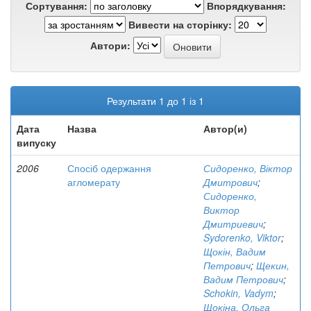
Сортування:
Впорядкування:
Вивести на сторінку:
Автори:
Результати 1 до 1 із 1
Дата
Назва
Автор(и)
випуску
2006
Спосіб одержання
Сидоренко, Віктор
агломерату
Дмитрович
;
Сидоренко,
Виктор
Дмитриевич
;
Sydorenko, Viktor
;
Щокін, Вадим
Петрович
;
Щекин,
Вадим Петрович
;
Schokin, Vadym
;
Щокіна, Ольга