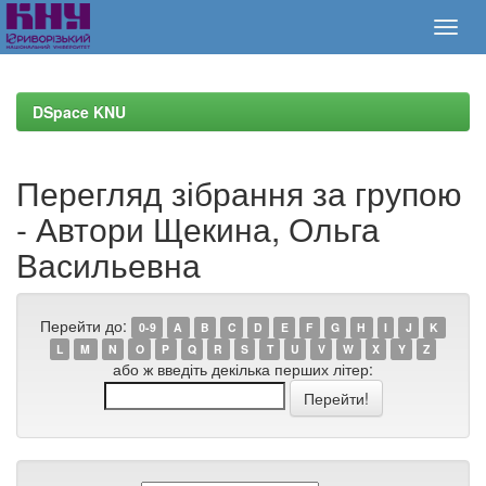
Skip
navigation
DSpace KNU
Перегляд зібрання за групою
- Автори Щекина, Ольга
Васильевна
Перейти до:
0-9
A
B
C
D
E
F
G
H
I
J
K
L
M
N
O
P
Q
R
S
T
U
V
W
X
Y
Z
або ж введіть декілька перших літер: