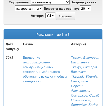
Сортування:
Впорядкування:
Вивести на сторінку:
Автори:
Результати 1 до 6 із 6
Дата
Назва
Автор(и)
випуску
2013
Внедрение
Ткачук, Виктория
информационно-
Васильевна
;
коммуникационных
Ткачук, Вікторія
технологий мобильного
Василівна
;
обучения в высших учебных
Tkachuk, Viktoriia
;
заведениях
Семериков,
Сергей
Алексеевич
;
Семеріков, Сергій
Олексійович
;
Semerikov, Serhii
;