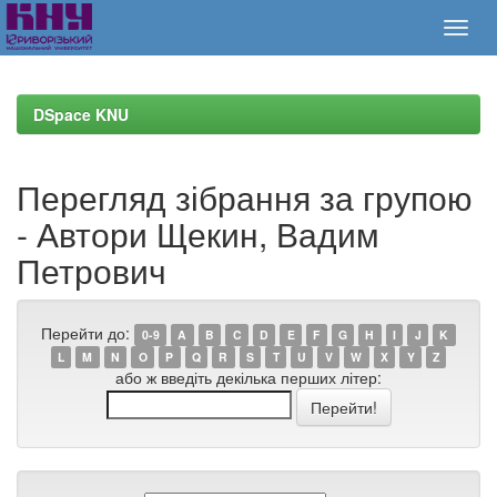
Skip
navigation
DSpace KNU
Перегляд зібрання за групою
- Автори Щекин, Вадим
Петрович
Перейти до:
0-9
A
B
C
D
E
F
G
H
I
J
K
L
M
N
O
P
Q
R
S
T
U
V
W
X
Y
Z
або ж введіть декілька перших літер: