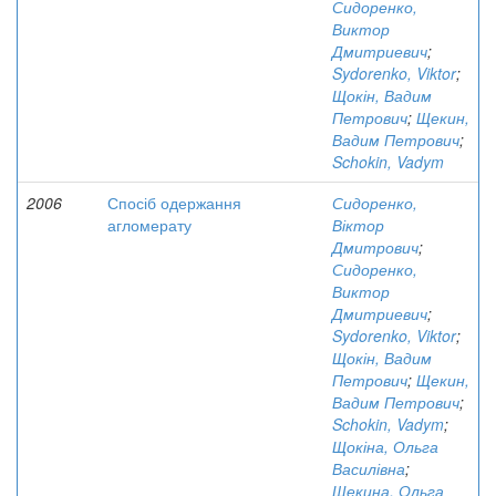
Сидоренко,
Виктор
Дмитриевич
;
Sydorenko, Viktor
;
Щокін, Вадим
Петрович
;
Щекин,
Вадим Петрович
;
Schokin, Vadym
2006
Спосіб одержання
Сидоренко,
агломерату
Віктор
Дмитрович
;
Сидоренко,
Виктор
Дмитриевич
;
Sydorenko, Viktor
;
Щокін, Вадим
Петрович
;
Щекин,
Вадим Петрович
;
Schokin, Vadym
;
Щокіна, Ольга
Василівна
;
Щекина, Ольга