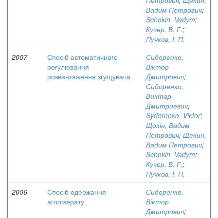
Петрович
;
Щекин,
Вадим Петрович
;
Schokin, Vadym
;
Кучер, В. Г.
;
Пучков, І. П.
2007
Спосіб автоматичного
Сидоренко,
регулювання
Віктор
розвантаження згущувача
Дмитрович
;
Сидоренко,
Виктор
Дмитриевич
;
Sydorenko, Viktor
;
Щокін, Вадим
Петрович
;
Щекин,
Вадим Петрович
;
Schokin, Vadym
;
Кучер, В. Г.
;
Пучков, І. П.
2006
Спосіб одержання
Сидоренко,
агломерату
Віктор
Дмитрович
;