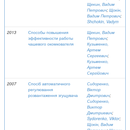
Щекин, Вадим
Петрович
;
Щокін,
Вадим Петрович
;
Shchokin, Vadym
2013
Способы повышения
Щекин, Вадим
эффективности работы
Петрович
;
чашевого окомкователя
Кузьменко,
Артем
Сергеевич
;
Кузьменко,
Артем
Сергійович
2007
Спосіб автоматичного
Сидоренко,
регулювання
Віктор
розвантаження згущувача
Дмитрович
;
Сидоренко,
Виктор
Дмитриевич
;
Sydorenko, Viktor
;
Щокін, Вадим