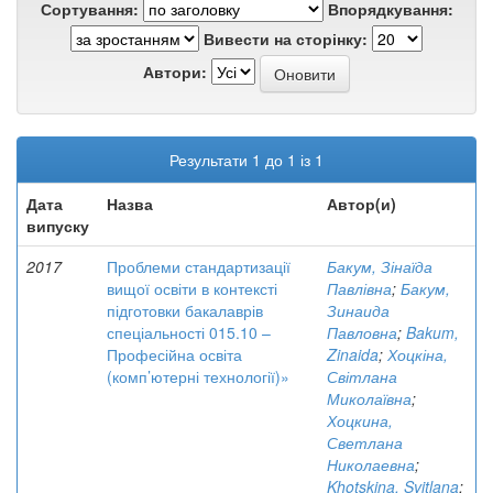
Сортування:
Впорядкування:
Вивести на сторінку:
Автори:
Результати 1 до 1 із 1
Дата
Назва
Автор(и)
випуску
2017
Проблеми стандартизації
Бакум, Зінаїда
вищої освіти в контексті
Павлівна
;
Бакум,
підготовки бакалаврів
Зинаида
спеціальності 015.10 –
Павловна
;
Bakum,
Професійна освіта
Zinaida
;
Хоцкіна,
(комп’ютерні технології)»
Світлана
Миколаївна
;
Хоцкина,
Светлана
Николаевна
;
Khotskina, Svitlana
;