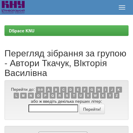
Skip
navigation
DSpace KNU
Перегляд зібрання за групою
- Автори Ткачук, ВІкторія
Василівна
Перейти до:
0-9
A
B
C
D
E
F
G
H
I
J
K
L
M
N
O
P
Q
R
S
T
U
V
W
X
Y
Z
або ж введіть декілька перших літер: