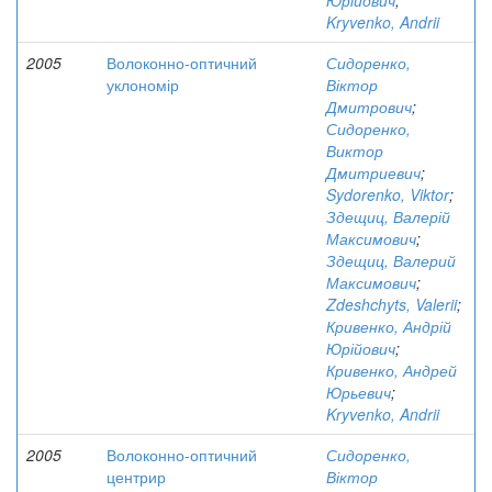
Юрійович
;
Kryvenko, Andrii
2005
Волоконно-оптичний
Сидоренко,
уклономір
Віктор
Дмитрович
;
Сидоренко,
Виктор
Дмитриевич
;
Sydorenko, Viktor
;
Здещиц, Валерій
Максимович
;
Здещиц, Валерий
Максимович
;
Zdeshchyts, Valerii
;
Кривенко, Андрій
Юрійович
;
Кривенко, Андрей
Юрьевич
;
Kryvenko, Andrii
2005
Волоконно-оптичний
Сидоренко,
центрир
Віктор