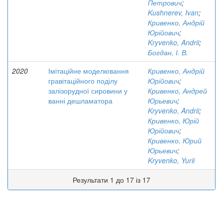
Петрович
;
Kushnerev, Ivan
;
Кривенко, Андрій
Юрійович
;
Kryvenko, Andrii
;
Богдан, І. В.
2020
Імітаційне моделювання
Кривенко, Андрій
гравітаційного поділу
Юрійович
;
залізорудної сировини у
Кривенко, Андрей
ванні дешламатора
Юрьевич
;
Kryvenko, Andrii
;
Кривенко, Юрій
Юрійович
;
Кривенко, Юрий
Юрьевич
;
Kryvenko, Yurii
Результати 1 до 17 із 17