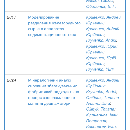
Bulakh, Oleksii
;
Оболоник, В. Г.
2017
Моделирование
Кривенко, Андрей
разделения железорудного
Юрьевич
;
сырья в аппаратах
Кривенко, Андрій
седиментационного типа
Юрійович
;
Kryvenko, Andrii
;
Кривенко, Юрий
Юрьевич
;
Кривенко, Юрій
Юрійович
;
Kryvenko, Yurii
2024
Мінералогічний аналіз
Кривенко, Андрій
сировини збагачувальних
Юрійович
;
фабрик який надходить на
Kryvenko, Andrii
;
процес знешламлення в
Олійник, Тетяна
магнітні дешламатори
Анатоліївна
;
Oliinyk, Tetiana
;
Кушнерьов, Іван
Петрович
;
Kushnerev, Ivan
;