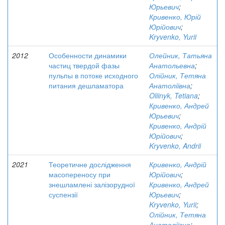
Юрьевич
;
Кривенко, Юрій
Юрійович
;
Kryvenko, Yurii
2012
Особенности динамики
Олейник, Татьяна
частиц твердой фазы
Анатольевна
;
пульпы в потоке исходного
Олійник, Тетяна
питания дешламатора
Анатоліївна
;
Oliinyk, Tetiana
;
Кривенко, Андрей
Юрьевич
;
Кривенко, Андрій
Юрійович
;
Kryvenko, Andrii
2021
Теоретичне дослідження
Кривенко, Андрій
масопереносу при
Юрійович
;
знешламлені залізорудної
Кривенко, Андрей
суспензії
Юрьевич
;
Kryvenko, Yurii
;
Олійник, Тетяна
Анатоліївна
;