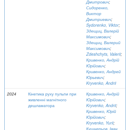
Дмитрович
;
Сидоренко,
Виктор
Дмитриевич
;
Sydorenko, Viktor
;
Здещиц, Валерій
Максимович
;
Здещиц, Валерий
Максимович
;
Zdeshchyts, Valerii
;
Кривенко, Андрій
Юрійович
;
Кривенко, Андрей
Юрьевич
;
Kryvenko, Andrii
2024
Кінетика руху пульпи при
Кривенко, Андрій
живленні магнітного
Юрійович
;
дешламатора
Kryvenko, Andrii
;
Кривенко, Юрій
Юрійович
;
Kryvenko, Yurii
;
Кушнерьов, Іван