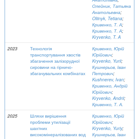
Олейник, Татьяна
Анатольевна
;
Oliinyk, Tetiana
;
Кривенко, Т. А
;
Кривенко, Т. А
;
Kryvenko, T. A
2023
Технологія
Кривенко, Юрій
транспортування хвостів
Юрійович
;
збагачення залізорудної
Kryvenko, Yurii
;
сировини на гірничо-
Кушнерьов, Іван
збагачувальних комбінатах
Петрович
;
Kushnerev, Ivan
;
Кривенко, Андрій
Юрійович
;
Kryvenko, Andrii
;
Кривенко, Т. А.
2025
Шляхи вирішення
Кривенко, Юрій
проблеми утилізації
Юрійович
;
шахтних
Kryvenko, Yuriy
;
високомінералізованих вод
Кушнерьов, Іван