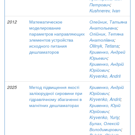
Петрович
;
Kushnerev, Ivan
2012
Математическое
Олейник, Татьяна
моделирование
Анатольевна
;
параметров направляющих
Олійник, Тетяна
элементов устройства
Анатоліївна
;
исходного питания
Oliinyk, Tetiana
;
дешламаторов
Кривенко, Андрей
Юрьевич
;
Кривенко, Андрій
Юрійович
;
Kryvenko, Andrii
2025
Метод підвищення якості
Кривенко, Андрій
залізорудної сировини при
Юрійович
;
гідравлічному збагаченні в
Kryvenko, Andrii
;
магнітних дешламаторах
Кривенко, Юрій
Юрійович
;
Kryvenko, Yuriy
;
Булах, Олексій
Володимирович
;