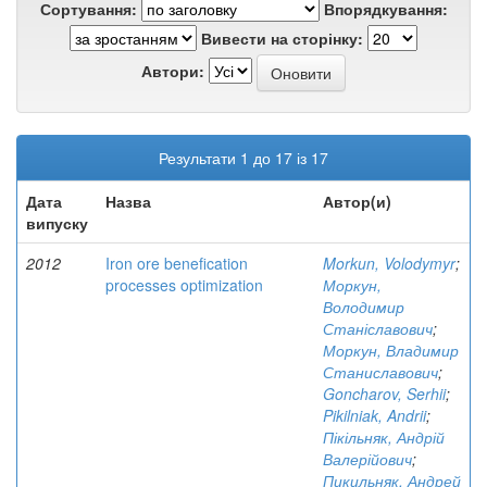
Сортування:
Впорядкування:
Вивести на сторінку:
Автори:
Результати 1 до 17 із 17
Дата
Назва
Автор(и)
випуску
2012
Iron ore benefication
Morkun, Volodymyr
;
processes optimization
Моркун,
Володимир
Станіславович
;
Моркун, Владимир
Станиславович
;
Goncharov, Serhii
;
Pikilniak, Andrii
;
Пікільняк, Андрій
Валерійович
;
Пикильняк, Андрей