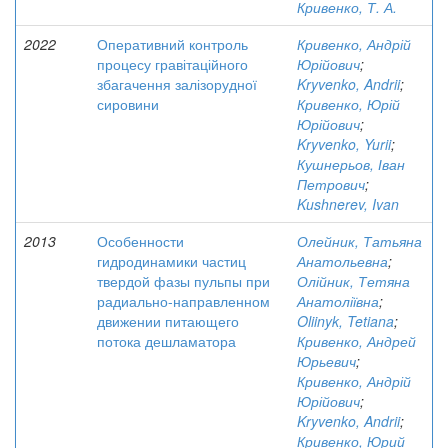
Кривенко, Т. А.
2022
Оперативний контроль
Кривенко, Андрій
процесу гравітаційного
Юрійович
;
збагачення залізорудної
Kryvenko, Andrii
;
сировини
Кривенко, Юрій
Юрійович
;
Kryvenko, Yurii
;
Кушнерьов, Іван
Петрович
;
Kushnerev, Ivan
2013
Особенности
Олейник, Татьяна
гидродинамики частиц
Анатольевна
;
твердой фазы пульпы при
Олійник, Тетяна
радиально-направленном
Анатоліївна
;
движении питающего
Oliinyk, Tetiana
;
потока дешламатора
Кривенко, Андрей
Юрьевич
;
Кривенко, Андрій
Юрійович
;
Kryvenko, Andrii
;
Кривенко, Юрий