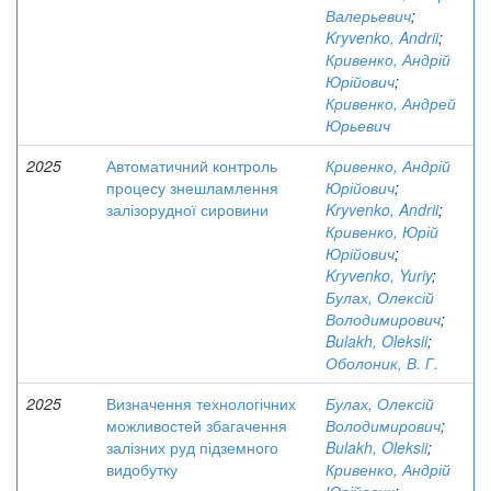
Валерьевич
;
Kryvenko, Andrii
;
Кривенко, Андрій
Юрійович
;
Кривенко, Андрей
Юрьевич
2025
Автоматичний контроль
Кривенко, Андрій
процесу знешламлення
Юрійович
;
залізорудної сировини
Kryvenko, Andrii
;
Кривенко, Юрій
Юрійович
;
Kryvenko, Yuriy
;
Булах, Олексій
Володимирович
;
Bulakh, Oleksii
;
Оболоник, В. Г.
2025
Визначення технологічних
Булах, Олексій
можливостей збагачення
Володимирович
;
залізних руд підземного
Bulakh, Oleksii
;
видобутку
Кривенко, Андрій