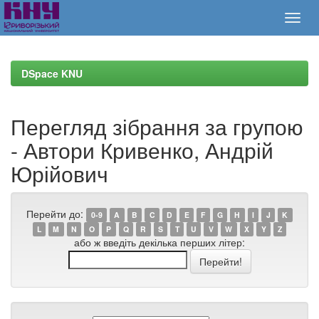
Skip
navigation
DSpace KNU
Перегляд зібрання за групою
- Автори Кривенко, Андрій
Юрійович
Перейти до:
0-9
A
B
C
D
E
F
G
H
I
J
K
L
M
N
O
P
Q
R
S
T
U
V
W
X
Y
Z
або ж введіть декілька перших літер: