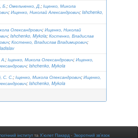
, Б.
;
Омельченко, Д.
;
Іщенко, Микола
ович
;
Ищенко, Николай Александрович
;
Ishchenko,
икола Олександрович
;
Ищенко, Николай
ович
;
Ishchenko, Mykola
;
Костенко, Владислав
ович
;
Костенко, Владислав Владимирович
;
ladislav
 А.
;
Іщенко, Микола Олександрович
;
Ищенко,
лександрович
;
Ishchenko, Mykola
, С. С.
;
Іщенко, Микола Олександрович
;
Ищенко,
лександрович
;
Ishchenko, Mykola
огічний інститут
та
Х’юлет Пакард
-
Зворотний зв’язок