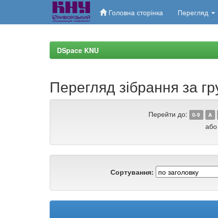
Головна сторінка
Перегляд
Skip
navigation
DSpace KNU
Перегляд зібрання за г
Перейти до:
0-9
A
або
Сортування: