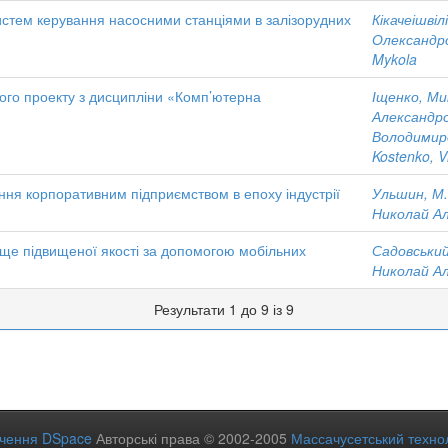
истем керування насосними станціями в залізорудних
Кікачеішвілі
Олександр
Mykola
вого проекту з дисципліни «Комп’ютерна
Іщенко, М
Александр
Володимир
Kostenko, V
ня корпоративним підприємством в епоху індустрії
Ульшин, М.
Николай А
ще підвищеної якості за допомогою мобільних
Садовський
Николай А
Результати 1 до 9 із 9
ечення DSpace
Авторські права © 2002-2005
Массачусетський технол