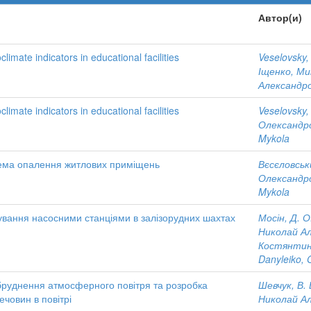
Автор(и)
imate indicators in educational facilities
Veselovsky,
Іщенко, М
Александр
imate indicators in educational facilities
Veselovsky,
Олександр
Mykola
ема опалення житлових приміщень
Вєсєловськи
Олександр
Mykola
ування насосними станціями в залізорудних шахтах
Мосін, Д. О
Николай А
Костянтин
Danyleiko, 
абруднення атмосферного повітря та розробка
Шевчук, В. 
ечовин в повітрі
Николай А