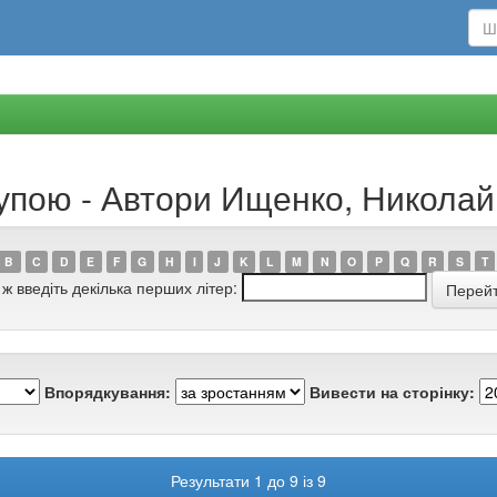
рупою - Автори Ищенко, Никола
B
C
D
E
F
G
H
I
J
K
L
M
N
O
P
Q
R
S
T
 ж введіть декілька перших літер:
Впорядкування:
Вивести на сторінку:
Результати 1 до 9 із 9