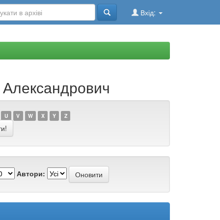
Вхід:
й Александрович
U
V
W
X
Y
Z
Автори: