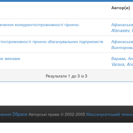
Автор(и)
печення конкурентоспроможності гірничо-
Афанасьєв,
Afanasiev, 
тоспроможності гірничо-збагачувальних підприємств
Афанасьєв
Викторов
ми змінами
Варава, А
Varava, And
Результати 1 до 3 із 3
ечення DSpace
Авторські права © 2002-2005
Массачусетський технол