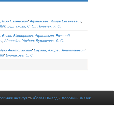
 Ігор Євгенович
;
Афанасьев, Игорь Евгеньевич
;
Ihor
;
Бурлакова, Є. С.
;
Полячек, К. О.
, Євген Вікторович
;
Афанасьев, Евгений
ич
;
Afanasiev, Yevhen
;
Бурлакова, Є. С.
ндрій Анатолійович
;
Варава, Андрей Анатольевич
;
rii
;
Бурлакова, Є. С.
огічний інститут
та
Х’юлет Пакард
-
Зворотний зв’язок