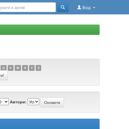
Вхід:
U
V
W
X
Y
Z
Автори: