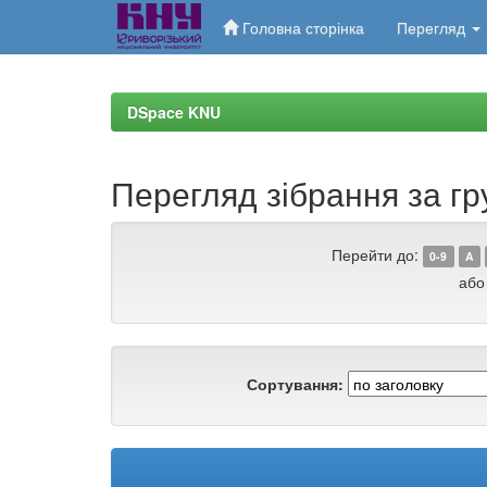
Головна сторінка
Перегляд
Skip
navigation
DSpace KNU
Перегляд зібрання за гр
Перейти до:
0-9
A
або
Сортування: