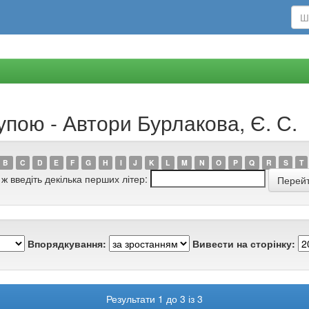
упою - Автори Бурлакова, Є. С.
B
C
D
E
F
G
H
I
J
K
L
M
N
O
P
Q
R
S
T
 ж введіть декілька перших літер:
Впорядкування:
Вивести на сторінку:
Результати 1 до 3 із 3