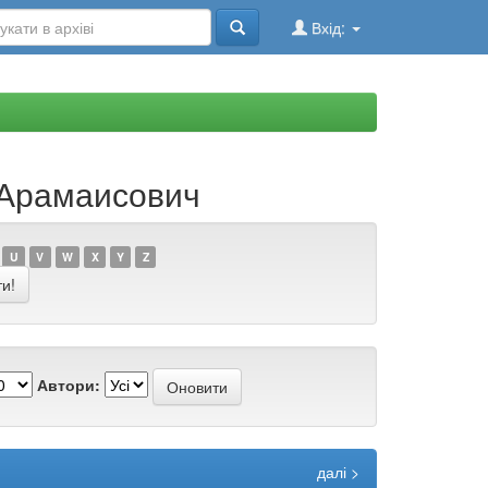
Вхід:
т Арамаисович
U
V
W
X
Y
Z
Автори:
далі >