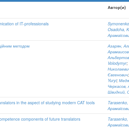
Автор(и)
cation of IT-professionals
Symonenko,
Osadcha, K
Арамаїсов
аційним методом
Азарян, А
Арамаисов
Альбертов
Volodymyr
;
Николаеви
Євгенович
Yuryi
;
Медя
Черкасов,
Швидкий, О
ranslators in the aspect of studying modern CAT tools
Tarasenko,
Арамаїсов
 competence components of future translators
Tarasenko,
Арамаїсов