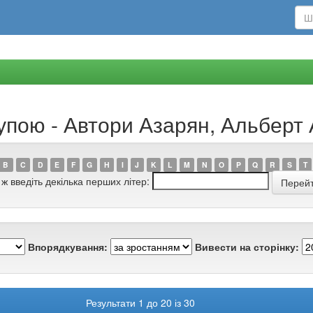
рупою - Автори Азарян, Альбер
B
C
D
E
F
G
H
I
J
K
L
M
N
O
P
Q
R
S
T
 ж введіть декілька перших літер:
Впорядкування:
Вивести на сторінку:
Результати 1 до 20 із 30