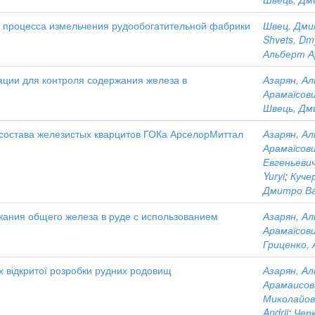
о процесса измельчения рудообогатительной фабрики
Швец, Дми
Shvets, Dm
Альберт А
ации для контроля содержания железа в
Азарян, А
Арамаїсов
Швець, Дм
состава железистых кварцитов ГОКа АрселорМиттал
Азарян, А
Арамаїсов
Евгеньеви
Yuryi
;
Кучер
Дмитро Ва
жания общего железа в руде с использованием
Азарян, А
Арамаїсов
Гриценко, 
х відкритої розробки рудних родовищ
Азарян, А
Арамаисов
Миколайов
Andrii
;
Черк