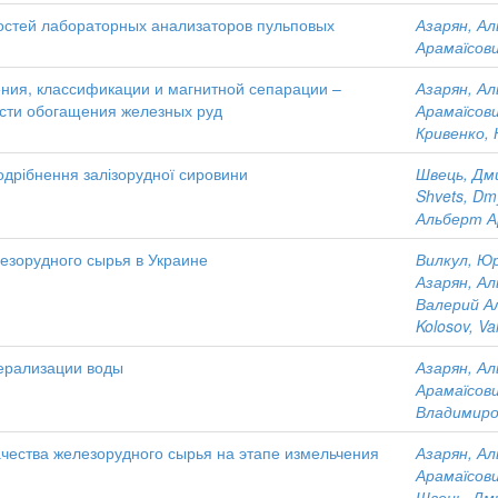
стей лабораторных анализаторов пульповых
Азарян, А
Арамаїсов
ния, классификации и магнитной сепарации –
Азарян, А
сти обогащения железных руд
Арамаїсов
Кривенко, 
дрібнення залізорудної сировини
Швець, Дм
Shvets, Dm
Альберт А
езорудного сырья в Украине
Вилкул, Ю
Азарян, А
Валерий А
Kolosov, Val
ерализации воды
Азарян, А
Арамаїсов
Владимиро
ачества железорудного сырья на этапе измельчения
Азарян, А
Арамаїсов
Швець, Дм