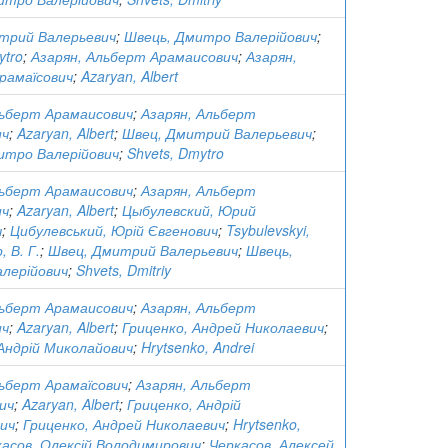
трий Валерьевич
;
Швець, Дмитро Валерійович
;
ytro
;
Азарян, Альберт Арамаисович
;
Азарян,
рамаїсович
;
Azaryan, Albert
льберт Арамаисович
;
Азарян, Альберт
ич
;
Azaryan, Albert
;
Швец, Дмитрий Валерьевич
;
итро Валерійович
;
Shvets, Dmytro
льберт Арамаисович
;
Азарян, Альберт
ич
;
Azaryan, Albert
;
Цыбулевский, Юрий
ч
;
Цибулевський, Юрій Євгенович
;
Tsybulevskyi,
, В. Г.
;
Швец, Дмитрий Валерьевич
;
Швець,
лерійович
;
Shvets, Dmitriy
льберт Арамаисович
;
Азарян, Альберт
ич
;
Azaryan, Albert
;
Гриценко, Андрей Николаевич
;
Андрій Миколайович
;
Hrytsenko, Andrei
льберт Арамаїсович
;
Азарян, Альберт
ич
;
Azaryan, Albert
;
Гриценко, Андрій
ич
;
Гриценко, Андрей Николаевич
;
Hrytsenko,
асов, Олексій Володимирович
;
Черкасов, Алексей