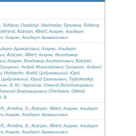
 Svitlana
;
Osadchyi, Viacheslav
;
Sysoieva, Svitlana
;
ateryna
;
Azaryan, Albert
;
Азарян, Альберт
ич
;
Азарян, Альберт Арамаисович
льберт Арамаїсович
;
Азарян, Альберт
ич
;
Azaryan, Albert
;
Азарян, Володимир
ич
;
Азарян, Владимир Альбертович
;
Azaryan,
Гриценко, Андрій Миколайович
;
Гриценко, Андрей
ч
;
Hrytsenko, Andrii
;
Цибулевський, Юрій
;
Цыбулевский, Юрий Евгеньевич
;
Tsybulevskyi,
ник, Я. М.
;
Черкасов, Олексій Володимирович
;
 Алексей Владимирович
;
Cherkasov, Oleksii
;
. В.
 R.
;
Amelina, S.
;
Azaryan, Albert
;
Азарян, Альберт
ич
;
Азарян, Альберт Арамаисович
 R.
;
Amelina, S.
;
Azaryan, Albert
;
Азарян, Альберт
ич
;
Азарян, Альберт Арамаисович