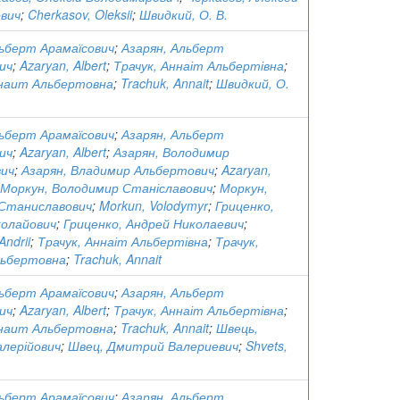
вич
;
Cherkasov, Oleksii
;
Швидкий, О. В.
льберт Арамаїсович
;
Азарян, Альберт
ич
;
Azaryan, Albert
;
Трачук, Аннаіт Альбертівна
;
ннаит Альбертовна
;
Trachuk, Annait
;
Швидкий, О.
льберт Арамаїсович
;
Азарян, Альберт
ич
;
Azaryan, Albert
;
Азарян, Володимир
ич
;
Азарян, Владимир Альбертович
;
Azaryan,
Моркун, Володимир Станіславович
;
Моркун,
Станиславович
;
Morkun, Volodymyr
;
Гриценко,
колайович
;
Гриценко, Андрей Николаевич
;
Andrii
;
Трачук, Аннаіт Альбертівна
;
Трачук,
ьбертовна
;
Trachuk, Annait
льберт Арамаїсович
;
Азарян, Альберт
ич
;
Azaryan, Albert
;
Трачук, Аннаіт Альбертівна
;
ннаит Альбертовна
;
Trachuk, Annait
;
Швець,
лерійович
;
Швец, Дмитрий Валериевич
;
Shvets,
льберт Арамаїсович
;
Азарян, Альберт