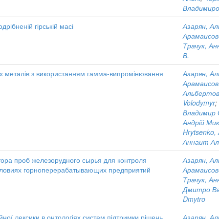
Владимиро
дрібненій гірській масі
Азарян, А
Арамаисов
Трачук, А
В.
их металів з використанням гамма-випромінювання
Азарян, А
Арамаисов
Альбертов
Volodymyr
;
Владимир 
Андрій Ми
Hrytsenko, 
Аннаит Ал
ора проб железорудного сырья для контроля
Азарян, А
словиях горноперерабатывающих предприятий
Арамаисов
Трачук, А
Дмитро Ва
Dmytro
ної лексики в онтологіях систем підтримки рішень
Азарян, А