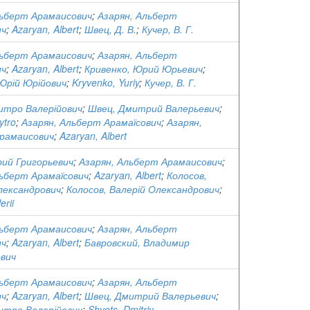
льберт Арамаисович
;
Азарян, Альберт
ич
;
Azaryan, Albert
;
Швец, Д. В.
;
Кучер, В. Г.
льберт Арамаисович
;
Азарян, Альберт
ич
;
Azaryan, Albert
;
Кривенко, Юрий Юрьевич
;
Юрій Юрійович
;
Kryvenko, Yuriy
;
Кучер, В. Г.
итро Валерійович
;
Швец, Дмитрий Валерьевич
;
ytro
;
Азарян, Альберт Арамаїсович
;
Азарян,
рамаисович
;
Azaryan, Albert
рий Григорьевич
;
Азарян, Альберт Арамаисович
;
льберт Арамаїсович
;
Azaryan, Albert
;
Колосов,
лександрович
;
Колосов, Валерій Олександрович
;
erii
льберт Арамаисович
;
Азарян, Альберт
ич
;
Azaryan, Albert
;
Бавровский, Владимир
вич
льберт Арамаисович
;
Азарян, Альберт
ич
;
Azaryan, Albert
;
Швец, Дмитрий Валерьевич
;
итро Валерійович
;
Shvets, Dmitriy