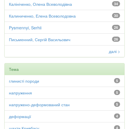
Калініченко, Олена Всеволодівна
34
Калиниченко, Елена Всеволодовна
30
Pysmennyi, Serhii
26
Письменний, Сергій Васильович
26
далі >
Тема
глинисті породи
5
напруження
5
напружено-деформований стан
5
деформації
4
шахти Кривбасу
4