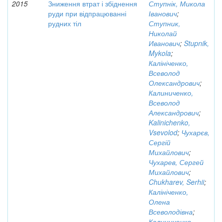
2015
Зниження втрат і збіднення
Ступнік, Микола
руди при відпрацюванні
Іванович
;
рудних тіл
Ступник,
Николай
Иванович
;
Stupnik,
Mykola
;
Калініченко,
Всеволод
Олександрович
;
Калиниченко,
Всеволод
Александрович
;
Kalinichenko,
Vsevolod
;
Чухарєв,
Сергій
Михайлович
;
Чухарев, Сергей
Михайлович
;
Chukharev, Serhii
;
Калініченко,
Олена
Всеволодівна
;
Калиниченко,