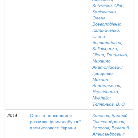
Khivrenko, Oleh
;
Калініченко,
Олена
Всеволодівна
;
Калиниченко,
Елена
Всеволодовна
;
Kalinichenko,
Olena
;
Грищенко,
Михайло
Анатолійович
;
Грищенко,
Михаил
Анатольевич
;
Hryshchenko,
Mykhailo
;
Тєляпньов, В. О.
2014
Стан та перспективи
Колосов, Валерій
розвитку гірничодобувної
Олександрович
;
промисловості України
Колосов, Валерий
Александрович
;