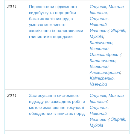
2011
Перспективи підземного
Ступнік, Микола
видобутку та переробки
Іванович
;
багатих залізних руд в
Ступник,
умовах можливого
Николай
засмічення їх налягаючими
Иванович
;
Stupnik,
глинистими породами
Mykola
;
Калініченко,
Всеволод
Олександрович
;
Калиниченко,
Всеволод
Александрович
;
Kalinichenko,
Vsevolod
2011
Застосування системного
Ступнік, Микола
підходу до закладних робіт з
Іванович
;
метою зменшення текучості
Ступник,
обводнених глинистих порід
Николай
Иванович
;
Stupnik,
Mykola