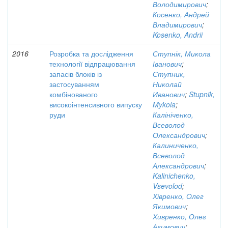
Володимирович
;
Косенко, Андрей
Владимирович
;
Kosenko, Andrii
2016
Розробка та дослідження
Ступнік, Микола
технології відпрацювання
Іванович
;
запасів блоків із
Ступник,
застосуванням
Николай
комбінованого
Иванович
;
Stupnik,
високоінтенсивного випуску
Mykola
;
руди
Калініченко,
Всеволод
Олександрович
;
Калиниченко,
Всеволод
Александрович
;
Kalinichenko,
Vsevolod
;
Хівренко, Олег
Якимович
;
Хивренко, Олег
Акимович
;