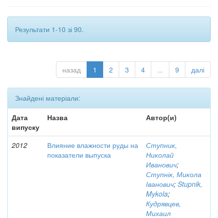
Результати 1-10 зі 90.
назад
1
2
3
4
...
9
далі
Знайдені матеріали:
Дата
Назва
Автор(и)
випуску
2012
Влияние влажности руды на
Ступник,
показатели выпуска
Николай
Иванович
;
Ступнік, Микола
Іванович
;
Stupnik,
Mykola
;
Кудрявцев,
Михаил