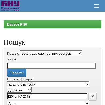
Skip
navigation
DSpace KNU
Пошук
Пошук:
запит
Поточні фільтри: