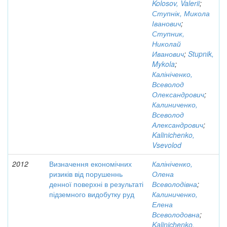
Kolosov, Valerii
;
Ступнік, Микола
Іванович
;
Ступник,
Николай
Иванович
;
Stupnik,
Mykola
;
Калініченко,
Всеволод
Олександрович
;
Калиниченко,
Всеволод
Александрович
;
Kalinichenko,
Vsevolod
2012
Визначення економічних
Калініченко,
ризиків від порушеннь
Олена
денної поверхні в результаті
Всеволодівна
;
підземного видобутку руд
Калиниченко,
Елена
Всеволодовна
;
Kalinichenko,