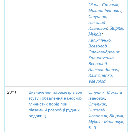
Olena
;
Ступнік,
Микола Іванович
;
Ступник,
Николай
Иванович
;
Stupnik,
Mykola
;
Калініченко,
Всеволод
Олександрович
;
Калиниченко,
Всеволод
Александрович
;
Kalinichenko,
Vsevolod
2011
Визначення параметрів зон
Ступнік, Микола
зсуву і обвалення наносних
Іванович
;
глинистих порід при
Ступник,
підземній розробці рудних
Николай
родовищ
Иванович
;
Stupnik,
Mykola
;
Маланчук,
Є. З.