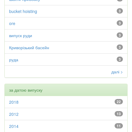
bucket hoisting
3
ore
3
випуск руди
3
Криворізький басейн
3
руда
3
далі >
за датою випуску
2018
22
2012
13
2014
11