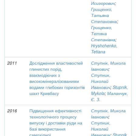
Исизорович
;
Грищенко,
Татьяна
Степановна
;
Грищенко,
Тетяна
Степанівна
;
Hryshchenko,
Tetiana
2011
Дослідження властивостей
Ступнік, Микола
глинистих порід,
Іванович
;
взаємодіючих з
Ступник,
високомінералізованими
Николай
водами глибоких горизонтів
Иванович
;
Stupnik,
шахт Кривбасу
Mykola
;
Маланчук,
Є. З.
2016
Підвищення ефективності
Ступнік, Микола
технологічного процесу
Іванович
;
випуску і доставки руди на
Ступник,
базі використання
Николай
самохідної
Иванович
;
Stupnik,