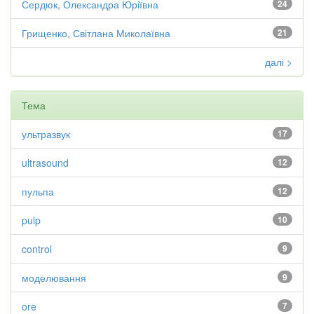
Сердюк, Олександра Юріївна
24
Грищенко, Світлана Миколаївна
21
далі >
Тема
ультразвук
17
ultrasound
12
пульпа
12
pulp
10
control
9
моделювання
9
ore
7