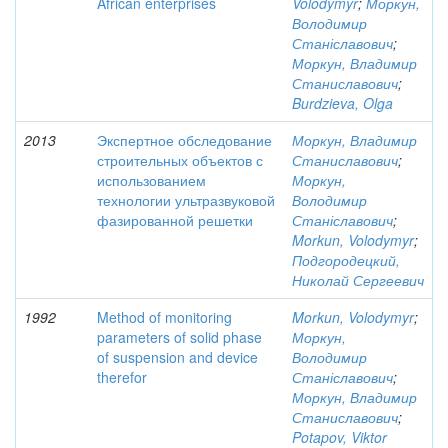
African enterprises
Volodymyr
;
Моркун,
Володимир
Станіславович
;
Моркун, Владимир
Станиславович
;
Burdzieva, Olga
2013
Экспертное обследование
Моркун, Владимир
строительных объектов с
Станиславович
;
использованием
Моркун,
технологии ультразвуковой
Володимир
фазированной решетки
Станіславович
;
Morkun, Volodymyr
;
Подгородецкий,
Николай Сергеевич
1992
Method of monitoring
Morkun, Volodymyr
;
parameters of solid phase
Моркун,
of suspension and device
Володимир
therefor
Станіславович
;
Моркун, Владимир
Станиславович
;
Potapov, Viktor