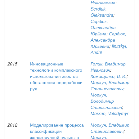
Николаевна
;
Serdiuk,
Oleksandra
;
Сердюк,
Олександра
Юріївна
;
Сердюк,
Александра
Юрьевна
;
Ilnitskyi,
Аndrii
2015
Инновационные
Голик, Владимир
технологии комплексного
Иванович
;
использования хвостов
Комащенко, В. И.
;
обогащения переработки
Моркун, Владимир
руд
Станиславович
;
Моркун,
Володимир
Станіславович
;
Morkun, Volodymyr
2012
Моделирование процесса
Моркун, Владимир
классификации
Станиславович
;
железорудной пульпы в
Моркун,