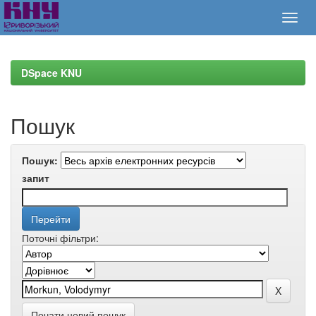
Skip
navigation
DSpace KNU
Пошук
Пошук:
запит
Поточні фільтри:
Почати новий пошук