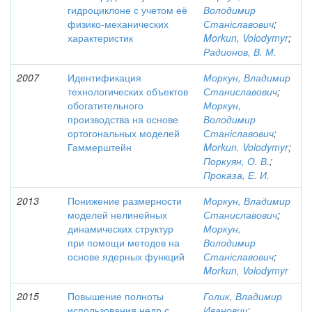
гидроциклоне с учетом её
Володимир
физико-механических
Станіславович
;
характеристик
Morkun, Volodymyr
;
Радионов, В. М.
2007
Идентификация
Моркун, Владимир
технологических объектов
Станиславович
;
обогатительного
Моркун,
производства на основе
Володимир
ортогональных моделей
Станіславович
;
Гаммерштейн
Morkun, Volodymyr
;
Поркуян, О. В.
;
Проказа, Е. И.
2013
Понижение размерности
Моркун, Владимир
моделей нелинейных
Станиславович
;
динамических структур
Моркун,
при помощи методов на
Володимир
основе ядерных функций
Станіславович
;
Morkun, Volodymyr
2015
Повышение полноты
Голик, Владимир
использования недр с
Иванович
;