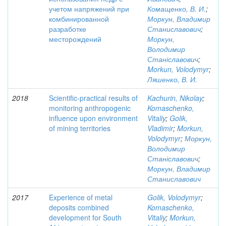
учетом напряжений при
Комащенко, В. И.
;
комбинированной
Моркун, Владимир
разработке
Станиславович
;
месторождений
Моркун,
Володимир
Станіславович
;
Morkun, Volodymyr
;
Ляшенко, В. И.
2018
Scientific-practical results of
Kachurin, Nikolay
;
monitoring anthropogenic
Komaschenko,
influence upon environment
Vitaliy
;
Golik,
of mining territories
Vladimir
;
Morkun,
Volodymyr
;
Моркун,
Володимир
Станіславович
;
Моркун, Владимир
Станиславович
2017
Experience of metal
Golik, Volodymyr
;
deposits combined
Komaschenko,
development for South
Vitaliy
;
Morkun,