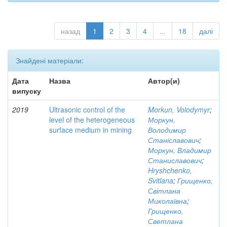
назад
1
2
3
4
...
18
далі
Знайдені матеріали:
Дата
Назва
Автор(и)
випуску
2019
Ultrasonic control of the
Morkun, Volodymyr
;
level of the heterogeneous
Моркун,
surface medium in mining
Володимир
Станіславович
;
Моркун, Владимир
Станиславович
;
Hryshchenko,
Svitlana
;
Грищенко,
Світлана
Миколаївна
;
Грищенко,
Светлана