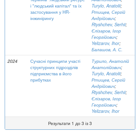
і "людський капітал" та їх
Turylo, Anatolii
;
застосування у HR-
Ртищев, Сергій
інжинірингу
Андрійович
;
Rtyshchev, Serhii
;
Єлізаров, Ігор
Георгійович
;
Yelizarov, Ihor
;
Балашов, А. С.
2024
Сучасні принципи участі
Турило, Анатолій
структурних підрозділів
Анатолійович
;
підприємства в його
Turylo, Anatolii
;
прибутках
Ртищев, Сергій
Андрійович
;
Rtyshchev, Serhii
;
Єлізаров, Ігор
Георгійович
;
Yelizarov, Ihor
Результати 1 до 3 із 3