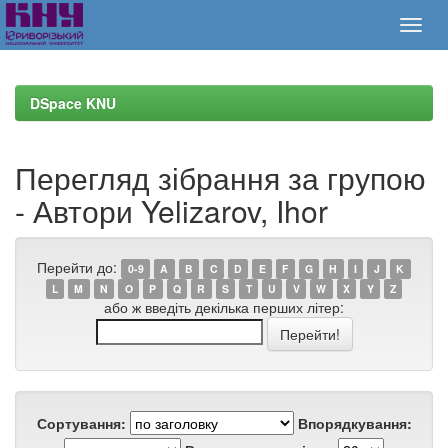
Skip
navigation
DSpace KNU
Перегляд зібрання за групою
- Автори Yelizarov, Ihor
Перейти до:
0-9
A
B
C
D
E
F
G
H
I
J
K
L
M
N
O
P
Q
R
S
T
U
V
W
X
Y
Z
або ж введіть декілька перших літер:
Сортування:
Впорядкування: