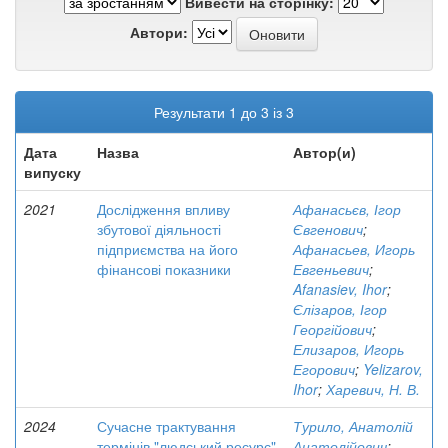
Вивести на сторінку:
Автори:
Результати 1 до 3 із 3
Дата
Назва
Автор(и)
випуску
2021
Дослідження впливу
Афанасьєв, Ігор
збутової діяльності
Євгенович
;
підприємства на його
Афанасьев, Игорь
фінансові показники
Евгеньевич
;
Afanasiev, Ihor
;
Єлізаров, Ігор
Георгійович
;
Елизаров, Игорь
Егорович
;
Yelizarov,
Ihor
;
Харевич, Н. В.
2024
Сучасне трактування
Турило, Анатолій
термінів "людський ресурс"
Анатолійович
;