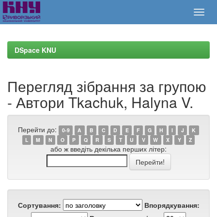
Skip
navigation
DSpace KNU
Перегляд зібрання за групою
- Автори Tkachuk, Halyna V.
Перейти до:
0-9
A
B
C
D
E
F
G
H
I
J
K
L
M
N
O
P
Q
R
S
T
U
V
W
X
Y
Z
або ж введіть декілька перших літер:
Сортування:
Впорядкування: