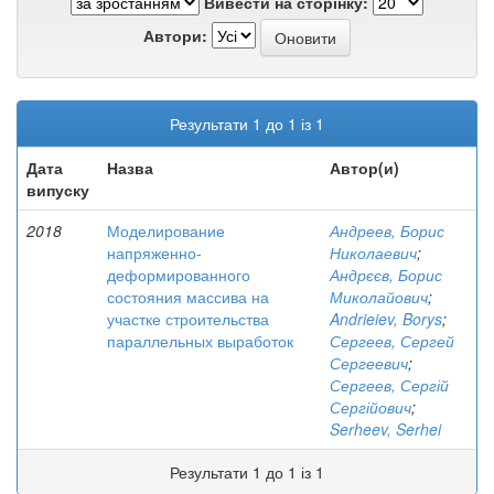
Вивести на сторінку:
Автори:
Результати 1 до 1 із 1
Дата
Назва
Автор(и)
випуску
2018
Моделирование
Андреев, Борис
напряженно-
Николаевич
;
деформированного
Андрєєв, Борис
состояния массива на
Миколайович
;
участке строительства
Andrieiev, Borys
;
параллельных выработок
Сергеев, Сергей
Сергеевич
;
Сергеев, Сергій
Сергійович
;
Serheev, Serhei
Результати 1 до 1 із 1