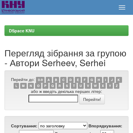
Skip
navigation
DSpace KNU
Перегляд зібрання за групою
- Автори Serheev, Serhei
Перейти до:
0-9
A
B
C
D
E
F
G
H
I
J
K
L
M
N
O
P
Q
R
S
T
U
V
W
X
Y
Z
або ж введіть декілька перших літер:
Сортування:
Впорядкування: