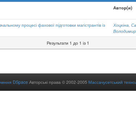
Автор(и)
чальному процесі фахової підготовки магістрантів із
Хоцкіна, С
Володимир
Результати 1 до 1 із 1
ечення DSpace
Авторські права © 2002-2005
Массачусетський технол