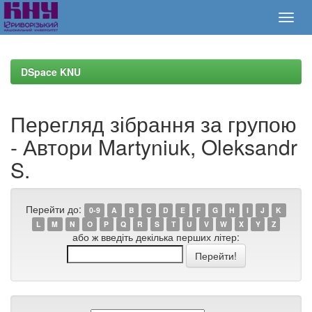
Skip
navigation
DSpace KNU
Перегляд зібрання за групою
- Автори Martyniuk, Oleksandr
S.
Перейти до:
0-9
A
B
C
D
E
F
G
H
I
J
K
L
M
N
O
P
Q
R
S
T
U
V
W
X
Y
Z
або ж введіть декілька перших літер: