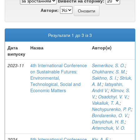
Вивести на сторінку:
Автори:
Результати 1 до 3 із 3
Дата
Назва
Автор(и)
випуску
2023-11
4th International Conference
Semerikov, S. O.
;
on Sustainable Futures:
Chukharev, S. M.
;
Environmental,
Sakhno, S. I.
;
Striuk,
Technological, Social and
A. M.
;
Iatsyshin,
Economic Matters
Andrii V.
;
Klimov, S.
V.
;
Osadchyi, V. V.
;
Vakaliuk, T. A.
;
Nechypurenko, P. P.
;
Bondarenko, O. V.
;
Danylchuk, H. B.
;
Artemchuk, V. O.
2024-
5th International Conference
Kiv, A. E.
;