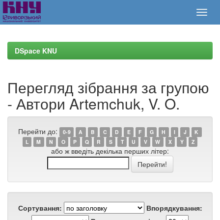
Skip
navigation
DSpace KNU
Перегляд зібрання за групою
- Автори Artemchuk, V. O.
Перейти до:
0-9
A
B
C
D
E
F
G
H
I
J
K
L
M
N
O
P
Q
R
S
T
U
V
W
X
Y
Z
або ж введіть декілька перших літер:
Сортування:
Впорядкування: