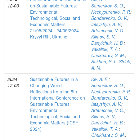
12-03
on Sustainable Futures:
Semerikov, S. O.
;
Environmental,
Nechypurenko, P. P.
;
Technological, Social and
Bondarenko, O. V.
;
Economic Matters
Iatsyshyn, A. V.
;
21/05/2024 - 24/05/2024
Artemchuk, V. O.
;
Kryvyi Rih, Ukraine
Klimov, S. V.
;
Danylchuk, H. B.
;
Vakaliuk, T. A.
;
Chukharev, S. M.
;
Sakhno, S. I.
;
Striuk,
A. M.
2024-
Sustainable Futures in a
Kiv, A. E.
;
12-03
Changing World –
Semerikov, S. O.
;
Reflections from the 5th
Nechypurenko, P. P.
;
International Conference on
Bondarenko, O. V.
;
Sustainable Futures:
Iatsyshyn, A. V.
;
Environmental,
Artemchuk, V. O.
;
Technological, Social and
Klimov, S. V.
;
Economic Matters (ICSF
Danylchuk, H. B.
;
2024)
Vakaliuk, T. A.
;
Chukharev, S. M.
;