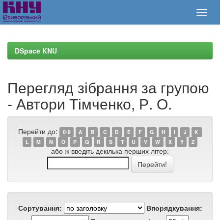
Skip
navigation
DSpace KNU
Перегляд зібрання за групою
- Автори Тімченко, Р. О.
Перейти до:
0-9
A
B
C
D
E
F
G
H
I
J
K
L
M
N
O
P
Q
R
S
T
U
V
W
X
Y
Z
або ж введіть декілька перших літер:
Сортування:
Впорядкування: