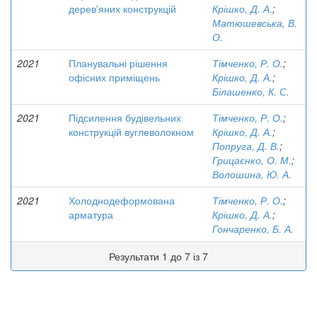
дерев'яних конструкцій
Крішко, Д. А.
;
Матюшевська, В.
О.
2021
Планувальні рішення
Тімченко, Р. О.
;
офісних приміщень
Крішко, Д. А.
;
Білашенко, К. С.
2021
Підсилення будівельних
Тімченко, Р. О.
;
конструкцій вуглеволокном
Крішко, Д. А.
;
Попруга, Д. В.
;
Грицаєнко, О. М.
;
Волошина, Ю. А.
2021
Холоднодеформована
Тімченко, Р. О.
;
арматура
Крішко, Д. А.
;
Гончаренко, Б. А.
Результати 1 до 7 із 7