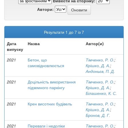
Вивести на сторінку:
Автори:
Результати 1 до 7 із 7
Дата
Назва
Автор(и)
випуску
2021
Бетон, що
Тімченко, Р. О.
;
самовідновлюється
Крішко, Д. А.
;
Андоньєв, П. Д.
2021
Доцільність використання
Тімченко, Р. О.
;
підземного паркінгу
Крішко, Д. А.
;
Білашенко, К. С.
2021
Крен висотних будівель
Тімченко, Р. О.
;
Крішко, Д. А.
;
Бронов, Д. Г.
2021
Переваги і недоліки
Тімченко, Р. О.
;