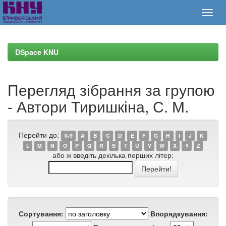
Skip
navigation
DSpace KNU
Перегляд зібрання за групою
- Автори Тиришкіна, С. М.
Перейти до:
0-9
A
B
C
D
E
F
G
H
I
J
K
L
M
N
O
P
Q
R
S
T
U
V
W
X
Y
Z
або ж введіть декілька перших літер:
Сортування:
Впорядкування: