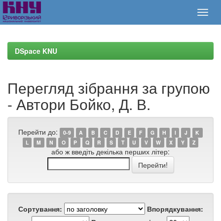
Skip
navigation
DSpace KNU
Перегляд зібрання за групою
- Автори Бойко, Д. В.
Перейти до:
0-9
A
B
C
D
E
F
G
H
I
J
K
L
M
N
O
P
Q
R
S
T
U
V
W
X
Y
Z
або ж введіть декілька перших літер:
Сортування:
Впорядкування: