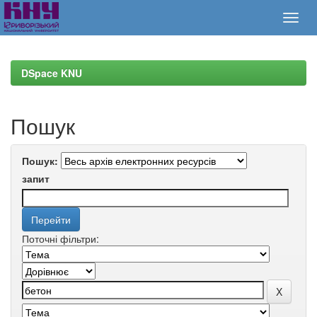
Skip
navigation
DSpace KNU
Пошук
Пошук:
запит
Поточні фільтри: