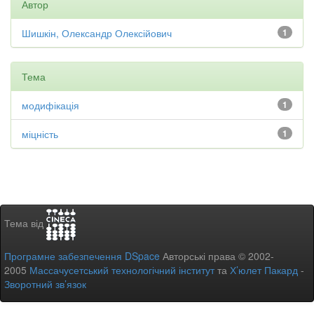
Автор
Шишкін, Олександр Олексійович
1
Тема
модифікація
1
міцність
1
Тема від
Програмне забезпечення DSpace
Авторські права © 2002-
2005
Массачусетський технологічний інститут
та
Х’юлет Пакард
-
Зворотний зв’язок