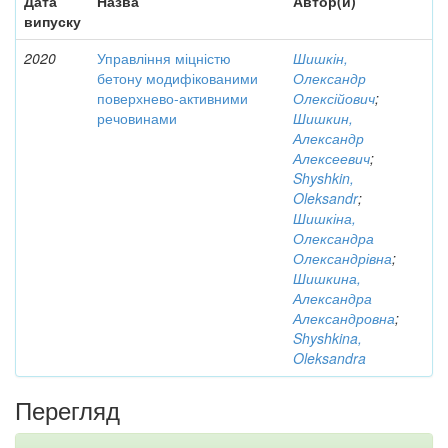
Дата
Назва
Автор(и)
випуску
2020
Управління міцністю
Шишкін,
бетону модифікованими
Олександр
поверхнево-активними
Олексійович
;
речовинами
Шишкин,
Александр
Алексеевич
;
Shyshkin,
Oleksandr
;
Шишкіна,
Олександра
Олександрівна
;
Шишкина,
Александра
Александровна
;
Shyshkina,
Oleksandra
Перегляд