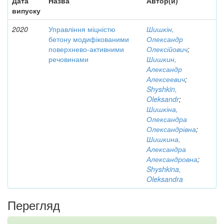
Дата
Назва
Автор(и)
випуску
2020
Управління міцністю
Шишкін,
бетону модифікованими
Олександр
поверхнево-активними
Олексійович
;
речовинами
Шишкин,
Александр
Алексеевич
;
Shyshkin,
Oleksandr
;
Шишкіна,
Олександра
Олександрівна
;
Шишкина,
Александра
Александровна
;
Shyshkina,
Oleksandra
Перегляд