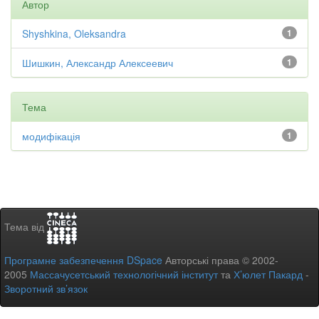
Автор
Shyshkina, Oleksandra
1
Шишкин, Александр Алексеевич
1
Тема
модифікація
1
Тема від
Програмне забезпечення DSpace
Авторські права © 2002-
2005
Массачусетський технологічний інститут
та
Х’юлет Пакард
-
Зворотний зв’язок