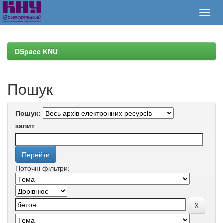
Skip
navigation
DSpace KNU
Пошук
Пошук:
запит
Поточні фільтри: