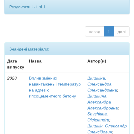
Результати 1-1 зі 1.
назад
1
далі
Знайдені матеріали:
Дата
Назва
Автор(и)
випуску
2020
Вплив змінних
Шишкіна,
навантажень і температур
Олександра
на адгезію
Олександрівна
;
гіпсоцементного бетону
Шишкина,
Александра
Александровна
;
Shyshkina,
Oleksandra
;
Шишкін, Олександр
Олексійович
;