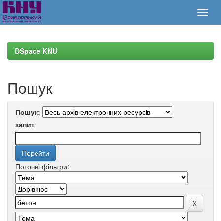
Skip
navigation
DSpace KNU
Пошук
Пошук:
запит
Поточні фільтри: