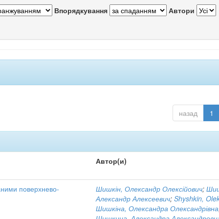
Впорядкування
Автори
назад
1
Автор(и)
аними поверхнево-
Шишкін, Олександр Олексійович
;
Шиш
Александр Алексеевич
;
Shyshkin, Ole
Шишкіна, Олександра Олександрівна
Шишкина, Александра Александровн