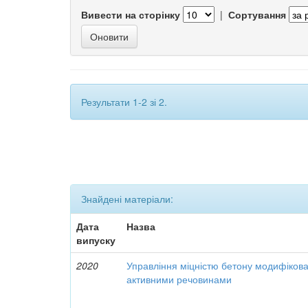
Вивести на сторінку
|
Сортування
Результати 1-2 зі 2.
Знайдені матеріали:
Дата
Назва
випуску
2020
Управління міцністю бетону модифіков
активними речовинами