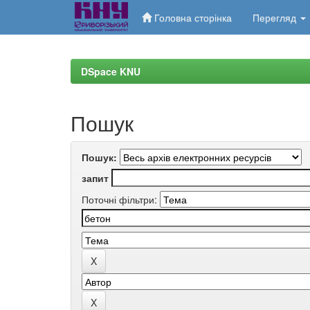
Головна сторінка
Перегляд
Skip
navigation
DSpace KNU
Пошук
Пошук:
запит
Поточні фільтри: