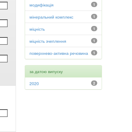
модифікація
1
мінеральний комплекс
1
міцність
1
міцність зчеплення
1
поверхнево-активна речовина
1
за датою випуску
2020
2