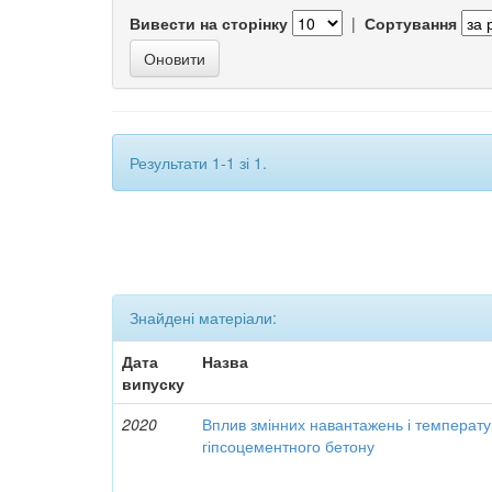
Вивести на сторінку
|
Сортування
Результати 1-1 зі 1.
Знайдені матеріали:
Дата
Назва
випуску
2020
Вплив змінних навантажень і температу
гіпсоцементного бетону