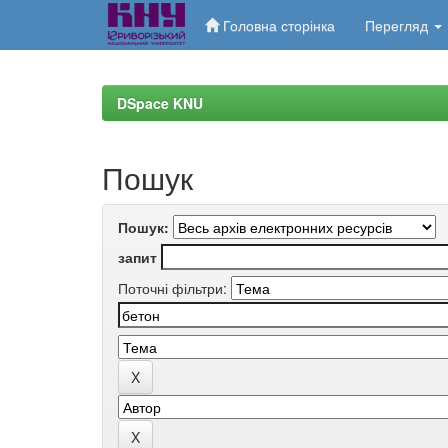
Головна сторінка
Перегляд
Skip
navigation
DSpace KNU
Пошук
Пошук:
запит
Поточні фільтри: