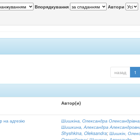
Впорядкування
Автори
назад
1
Автор(и)
р на адгезію
Шишкіна, Олександра Олександрівна
Шишкина, Александра Александровн
Shyshkina, Oleksandra
;
Шишкін, Олек
Олексійович
;
Шишкин, Александр