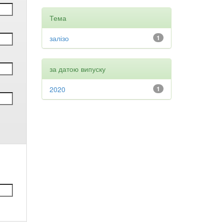
Тема
залізо
1
за датою випуску
2020
1