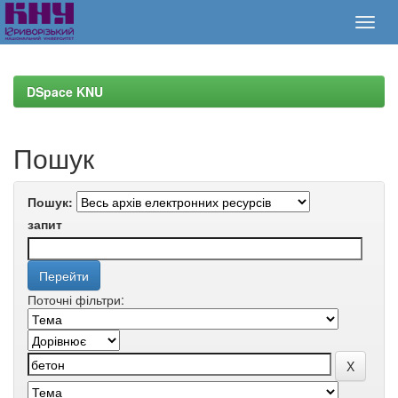
Skip
navigation
DSpace KNU
Пошук
Пошук:
запит
Поточні фільтри: