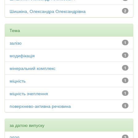
Шишкіна, Олександра Олександрівна
2
Тема
залізо
1
модифікація
1
мінеральний комплекс
1
міцність
1
міцність зчеплення
1
поверхнево-активна речовина
1
за датою випуску
2020
2