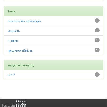
Тема
базальтова арматура
1
міцність
1
прогин
1
тріщиностійкість
1
за датою випуску
2017
1
Тема від