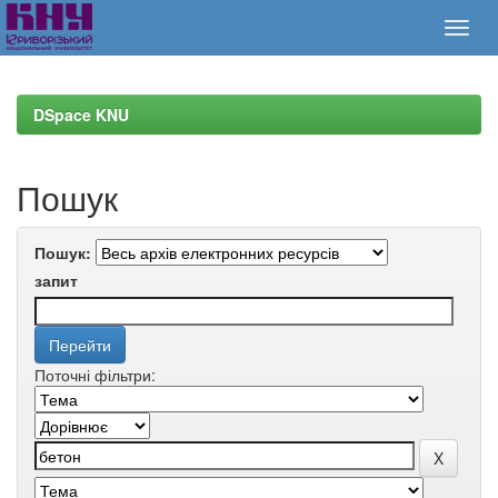
Skip
navigation
DSpace KNU
Пошук
Пошук:
запит
Поточні фільтри: