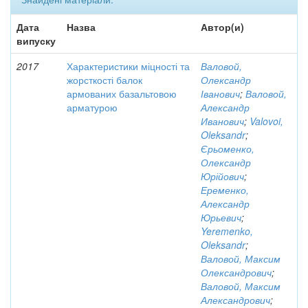
Дата
Назва
Автор(и)
випуску
2017
Характеристики міцності та
Валовой,
жорсткості балок
Олександр
армованих базальтовою
Іванович
;
Валовой,
арматурою
Александр
Иванович
;
Valovoi,
Oleksandr
;
Єрьоменко,
Олександр
Юрійович
;
Еременко,
Александр
Юрьевич
;
Yeremenko,
Oleksandr
;
Валовой, Максим
Олександрович
;
Валовой, Максим
Александрович
;