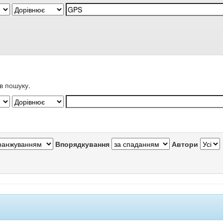
в пошуку.
Впорядкування
Автори