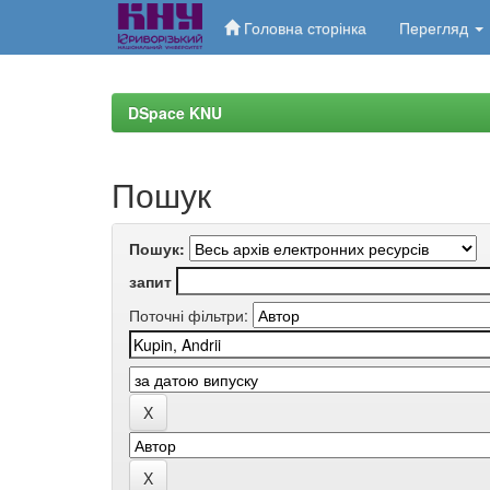
Головна сторінка
Перегляд
Skip
navigation
DSpace KNU
Пошук
Пошук:
запит
Поточні фільтри: