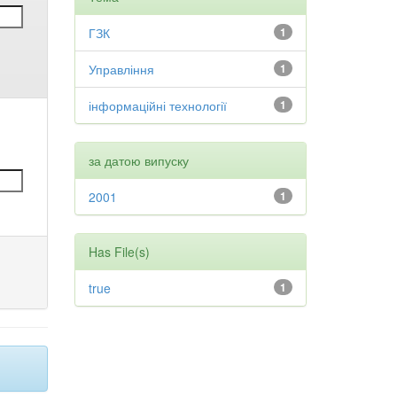
ГЗК
1
Управління
1
інформаційні технології
1
за датою випуску
2001
1
Has File(s)
true
1