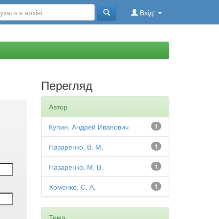
Вхід:
Перегляд
Автор
Купин, Андрей Иванович
1
Назаренко, В. М.
1
Назаренко, М. В.
1
Хоменко, С. А.
1
Тема