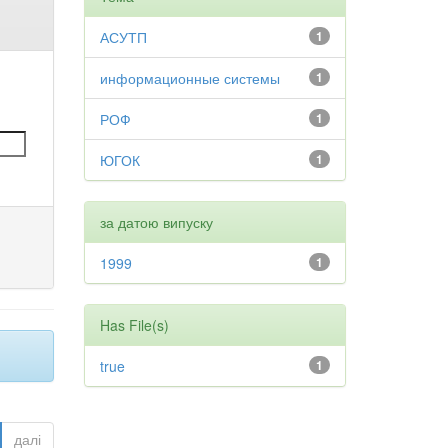
АСУТП
1
информационные системы
1
РОФ
1
ЮГОК
1
за датою випуску
1999
1
Has File(s)
true
1
далі