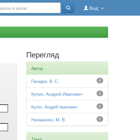
Вхід:
Перегляд
Автор
Гвоздик, В. С.
1
Купин, Андрей Иванович
1
Купін, Андрій Іванович
1
Назаренко, М. В.
1
Тема