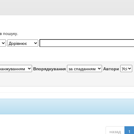
в пошуку.
Впорядкування
Автори
назад
1