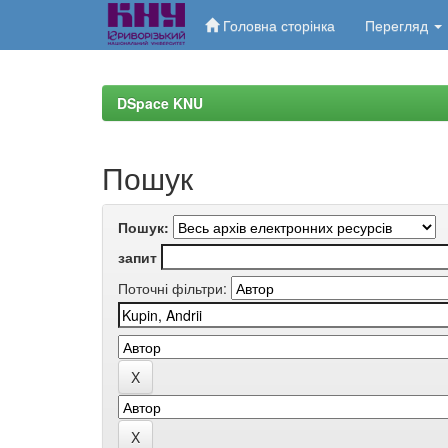
Головна сторінка
Перегляд
Skip
navigation
DSpace KNU
Пошук
Пошук:
запит
Поточні фільтри: