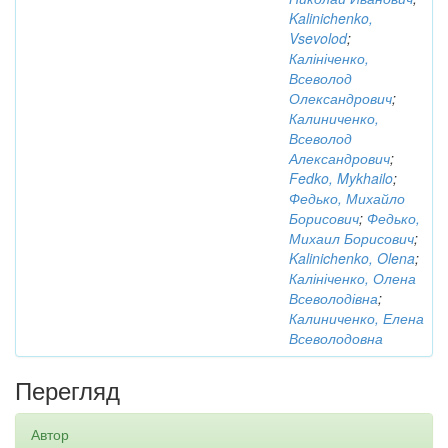
Kalinichenko,
Vsevolod
;
Калініченко,
Всеволод
Олександрович
;
Калиниченко,
Всеволод
Александрович
;
Fedko, Mykhailo
;
Федько, Михайло
Борисович
;
Федько,
Михаил Борисович
;
Kalinichenko, Olena
;
Калініченко, Олена
Всеволодівна
;
Калиниченко, Елена
Всеволодовна
Перегляд
Автор