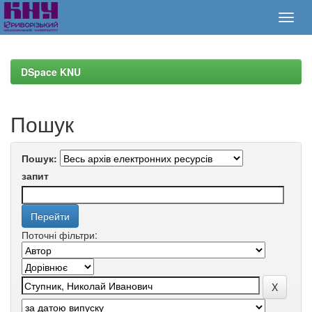
Skip
navigation
DSpace KNU
Пошук
Пошук:
запит
Поточні фільтри: