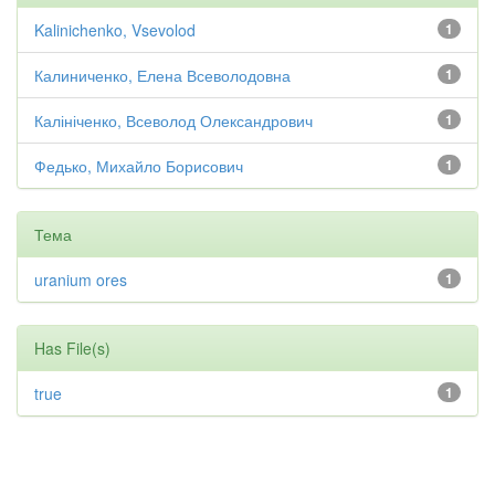
Kalinichenko, Vsevolod
1
Калиниченко, Елена Всеволодовна
1
Калініченко, Всеволод Олександрович
1
Федько, Михайло Борисович
1
Тема
uranium ores
1
Has File(s)
true
1