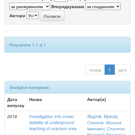
Впорядкування
Автори
Результати 1-1 зі 1.
назад
1
далі
Знайдені матеріали:
Дата
Назва
Автор(и)
випуску
2018
Investigation into crown
Stupnik, Mykola
;
stability at underground
Ступнік, Микола
leaching of uranium ores
Іванович
;
Ступник,
Николай Иванович
;