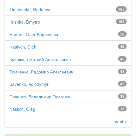
Timchenko, Radomyr
165
Krishko, Dmytro
164
Настич, Олег Борисович
58
Nastych, Oleh
45
Кришко, Дмитрий Анатольевич
45
Тимченко, Радомир Алексеевич
43
Savenko, Volodymyr
42
Савенко, Володимир Олегович
39
Nastich, Oleg
13
далі >