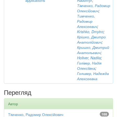
applications
Radomyr
;
Тімченко, Радомир
Олексійович
;
Тимченко,
Радомир
Алексеевич
;
Krishko, Dmytro
;
Крішко, Дмитро
Анатолійович
;
Кришко, Дмитрий
Анатольевич
;
Holiver, Nadiia
;
Голівер, Надія
Олексіївна
;
Голивер, Надежда
Алексеевна
Перегляд
Автор
Тімченко, Радомир Олексійович
168