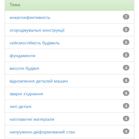
Тема
енергоефективність
7
огороджувальні конструкції
5
сейсмостійкість будівель
5
фундаменти
5
висотні будівлі
4
відновлення деталей машин
4
зварні з'єднання
4
литі деталі
4
наплавочні матеріали
4
напружено-деформований стан
4