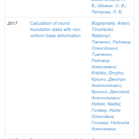
В.
;
Шевчук, О. В.
;
Петрова, Л. В.
2017
Calculation of round
Bogatynskiy, Artem
;
foundation slabs with non-
Timchenko,
uniform base deformation
Radomyr
;
Тімченко, Радомир
Олексійович
;
Тимченко,
Радомир
Алексеевич
;
Krishko, Dmytro
;
Крішко, Дмитро
Анатолійович
;
Кришко, Дмитрий
Анатольевич
;
Holiver, Nadiia
;
Голівер, Надія
Олексіївна
;
Голивер, Надежда
Алексеевна