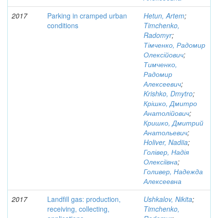
2017
Parking in cramped urban
Hetun, Artem
;
conditions
Timchenko,
Radomyr
;
Тімченко, Радомир
Олексійович
;
Тимченко,
Радомир
Алексеевич
;
Krishko, Dmytro
;
Крішко, Дмитро
Анатолійович
;
Кришко, Дмитрий
Анатольевич
;
Holiver, Nadiia
;
Голівер, Надія
Олексіївна
;
Голивер, Надежда
Алексеевна
2017
Landfill gas: production,
Ushkalov, Nikita
;
receiving, collecting,
Timchenko,