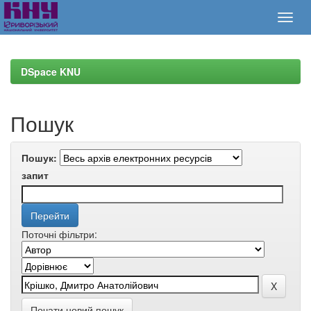
Skip
navigation
DSpace KNU
Пошук
Пошук:
запит
Поточні фільтри:
Почати новий пошук