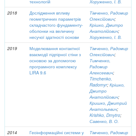
технологій
Хоруженко, І. В.
2018
Дослідження впливу
Тімченко, Радомир
геометричних параметрів
Олексійович
;
складчастого фундаменту-
Крішко, Дмитро
оболонки на величину
Анатолійович
;
несучої здатності основи
Хоруженко, І. В.
2019
Моделювання контактної
Тімченко, Радомир
взаємодії підпірної стіни з
Олексійович
;
основою за допомогою
Тимченко,
програмного комплексу
Радомир
LIRA 9.6
Алексеевич
;
Timchenko,
Radomyr
;
Крішко,
Дмитро
Анатолійович
;
Кришко, Дмитрий
Анатольевич
;
Krishko, Dmytro
;
Савенко, В. О.
2014
Геоінформаційні системи у
Тімченко, Радомир