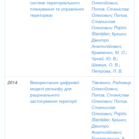
системі територіального
Олексійович
;
планування та управління
Попов, Станіслав
територією
Олегович
;
Попов,
Станислав
Олегович
;
Popov,
Stanislav
;
Крішко,
Дмитро
Анатолійович
;
Кравченко, М. О.
;
Чугай, Ю. В.
;
Шевчук, О. В.
;
Петрова, Л. В.
2014
Використання цифрової
Тімченко, Радомир
моделі рельєфу для
Олексійович
;
раціонального
Попов, Станіслав
застосування території
Олегович
;
Попов,
Станислав
Олегович
;
Popov,
Stanislav
;
Крішко,
Дмитро
Анатолійович
;
Богатинська, А.