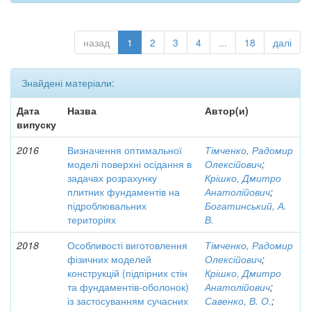
назад
1
2
3
4
...
18
далі
Знайдені матеріали:
Дата
Назва
Автор(и)
випуску
2016
Визначення оптимальної
Тімченко, Радомир
моделі поверхні осідання в
Олексійович
;
задачах розрахунку
Крішко, Дмитро
плитних фундаментів на
Анатолійович
;
підроблювальних
Богатинський, А.
територіях
В.
2018
Особливості виготовлення
Тімченко, Радомир
фізичних моделей
Олексійович
;
конструкцій (підпірних стін
Крішко, Дмитро
та фундаментів-оболонок)
Анатолійович
;
із застосуванням сучасних
Савенко, В. О.
;