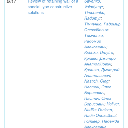
2017
Review of retaining wall of a
Savenko,
special type constructive
Volodymyr
;
solutions
Timchenko,
Radomyr
;
Тімченко, Радомир
Олексійович
;
Тимченко,
Радомир
Алексеевич
;
Krishko, Dmytro
;
Крішко, Дмитро
Анатолійович
;
Кришко, Дмитрий
Анатольевич
;
Nastich, Oleg
;
Настич, Олег
Борисович
;
Настич, Олег
Борисович
;
Holiver,
Nadiia
;
Голівер,
Надія Олексіївна
;
Голивер, Надежда
Алексеевна