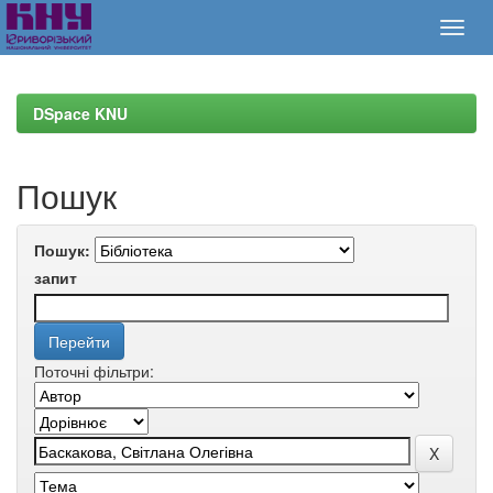
Skip
navigation
DSpace KNU
Пошук
Пошук:
запит
Поточні фільтри: