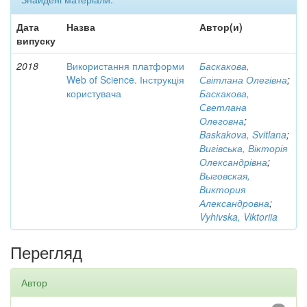
Дата
Назва
Автор(и)
випуску
2018
Використання платформи
Баскакова,
Web of Science. Інструкція
Світлана Олегівна
;
користувача
Баскакова,
Светлана
Олеговна
;
Baskakova, Svitlana
;
Вигівська, Вікторія
Олександрівна
;
Выговская,
Виктория
Александровна
;
Vyhivska, Viktoriia
Перегляд
Автор