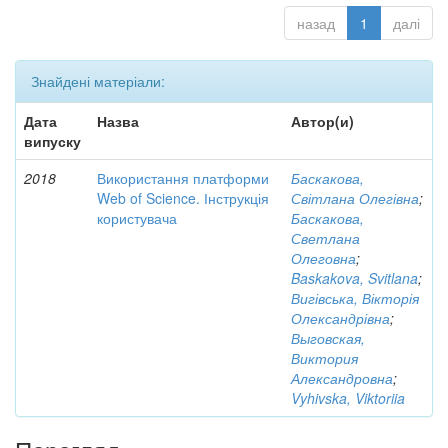
назад
1
далі
Знайдені матеріали:
Дата
Назва
Автор(и)
випуску
2018
Використання платформи
Баскакова,
Web of Science. Інструкція
Світлана Олегівна
;
користувача
Баскакова,
Светлана
Олеговна
;
Baskakova, Svitlana
;
Вигівська, Вікторія
Олександрівна
;
Выговская,
Виктория
Александровна
;
Vyhivska, Viktoriia