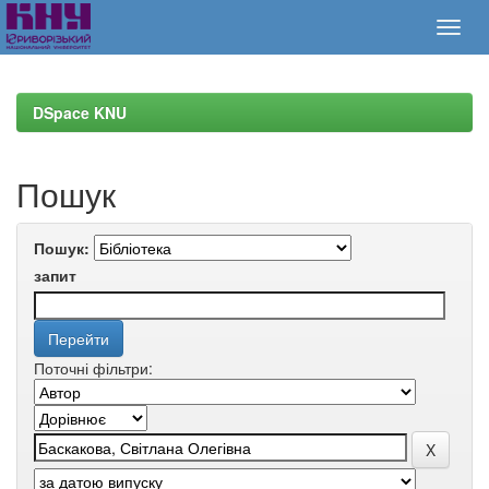
Skip
navigation
DSpace KNU
Пошук
Пошук:
запит
Поточні фільтри: