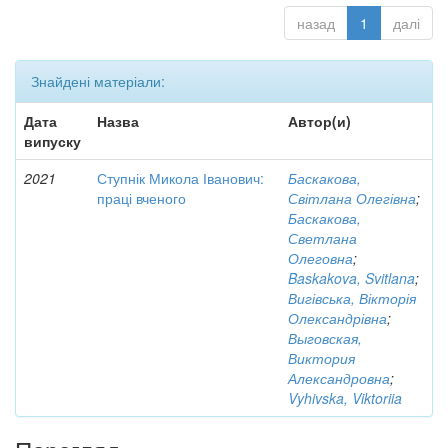
назад
1
далі
Знайдені матеріали:
Дата
Назва
Автор(и)
випуску
2021
Ступнік Микола Іванович:
Баскакова,
праці вченого
Світлана Олегівна
;
Баскакова,
Светлана
Олеговна
;
Baskakova, Svitlana
;
Вигівська, Вікторія
Олександрівна
;
Выговская,
Виктория
Александровна
;
Vyhivska, Viktoriia