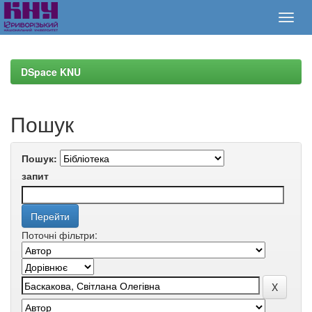
Skip
navigation
DSpace KNU
Пошук
Пошук:
запит
Поточні фільтри: