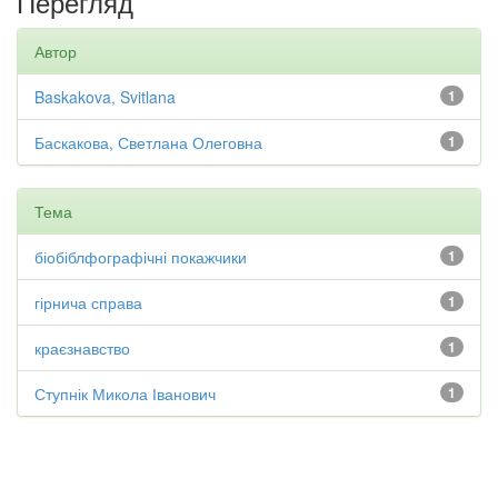
Перегляд
Автор
Baskakova, Svitlana
1
Баскакова, Светлана Олеговна
1
Тема
біобіблфографічні покажчики
1
гірнича справа
1
краєзнавство
1
Ступнік Микола Іванович
1