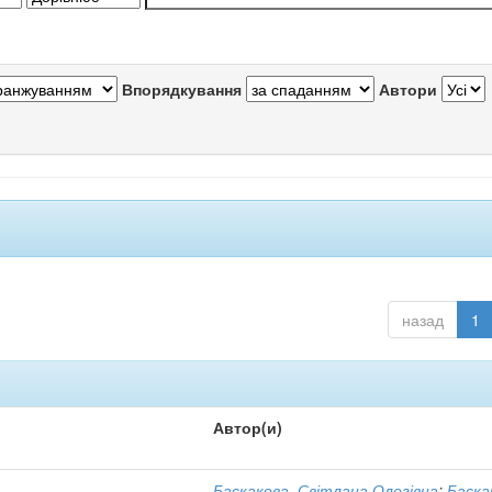
Впорядкування
Автори
назад
1
Автор(и)
Баскакова, Світлана Олегівна
;
Баска