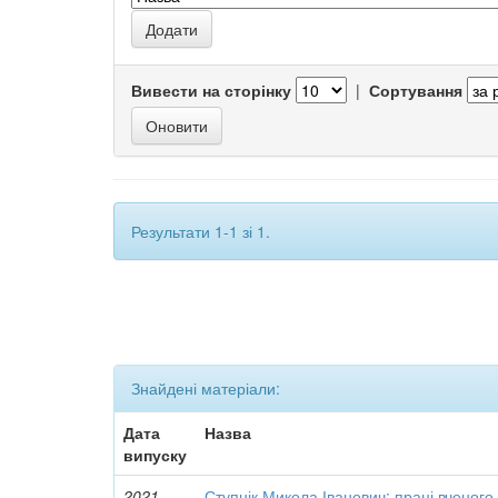
Вивести на сторінку
|
Сортування
Результати 1-1 зі 1.
Знайдені матеріали:
Дата
Назва
випуску
2021
Ступнік Микола Іванович: праці вченого