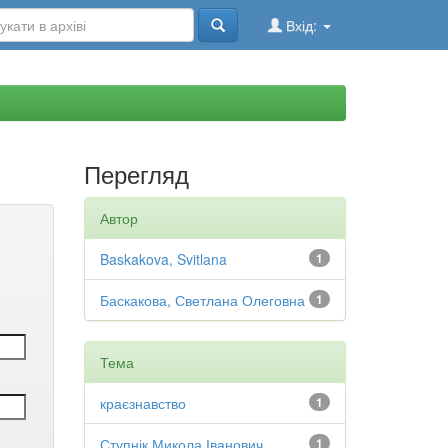
Вхід:
Перегляд
Автор
Baskakova, Svitlana
1
Баскакова, Светлана Олеговна
1
Тема
краєзнавство
1
Ступнік Микола Іванович
1