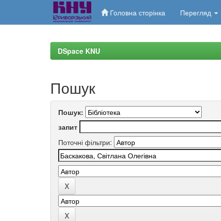
Головна сторінка
Перегляд
Skip
navigation
DSpace KNU
Пошук
Пошук:
запит
Поточні фільтри: