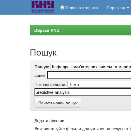
Головна сторінка
Перегляд
Skip
navigation
DSpace KNU
Пошук
Пошук:
запит
Поточні фільтри:
Почати новий пошук
Додати фільтри:
Використовуйте фільтри для уточнення результаті