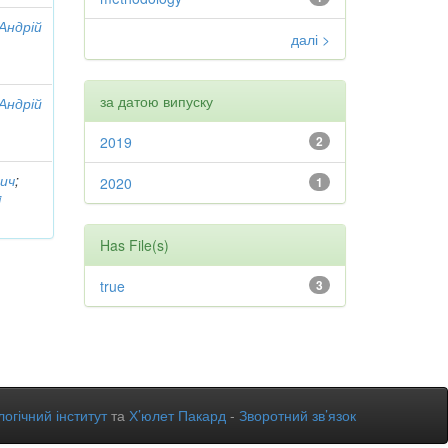
 Андрій
далі >
за датою випуску
 Андрій
2019
2
вич
;
2020
1
i
Has File(s)
true
3
огічний інститут
та
Х’юлет Пакард
-
Зворотний зв’язок