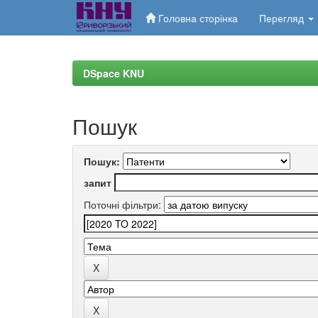
Головна сторінка
Перегляд
Skip
navigation
DSpace KNU
Пошук
Пошук:
запит
Поточні фільтри: