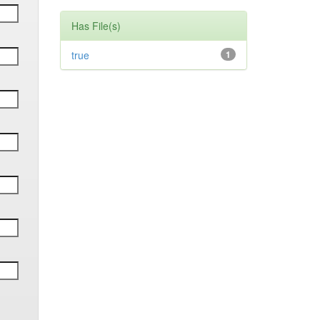
Has File(s)
true
1