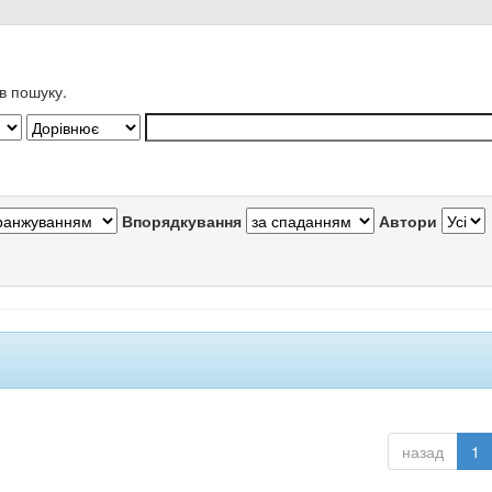
в пошуку.
Впорядкування
Автори
назад
1