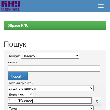
Skip
navigation
DSpace KNU
Пошук
Пошук:
запит
Поточні фільтри: