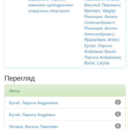
зовнішніх циліндричних
Василий Павлович
;
поверхонь обертання
Nechaev, Vasylyi
;
Рязанцев, Антон
Олександрович
;
Рязанцев, Антон
Александрович
;
Ryazantsev, Anton
;
Бугай, Лариса
Андріївна
;
Бугай,
Лариса Андреевна
;
Buhai, Larysa
Перегляд
Автор
Бугай, Лариса Андреевна
1
Бугай, Лариса Андріївна
1
Нечаєв, Василь Павлович
1