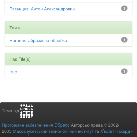
Рязанцев, Антон Александрович
1
Тема
магнітно-абразивна обробка
1
Has File(s)
true
1
Тема від
Програмне забезпечення DSpace
Авторські права © 2002-
2005
Массачусетський технологічний інститут
та
Х’юлет Пакард
-