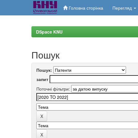
Головна сторінка
Перегляд
Skip
navigation
DSpace KNU
Пошук
Пошук:
запит
Поточні фільтри: