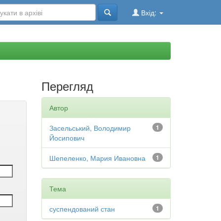
Вхід:
Перегляд
Автор
Засельський, Володимир
1
Йосипович
Шепеленко, Мария Ивановна
1
Тема
суспендований стан
1