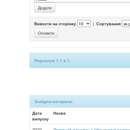
Вивести на сторінку
|
Сортування
Результати 1-1 зі 1.
Знайдені матеріали:
Дата
Назва
випуску
2020
Роторний змішувач з вібруючими ролик