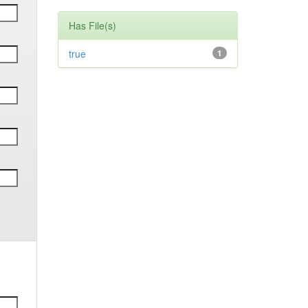
Has File(s)
true
1