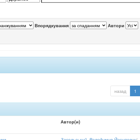
Впорядкування
Автори
назад
1
Автор(и)
ами
Засельський, Володимир Йосипович
;