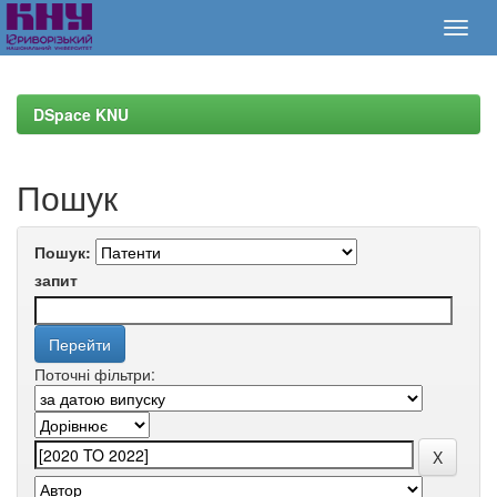
Skip
navigation
DSpace KNU
Пошук
Пошук:
запит
Поточні фільтри: