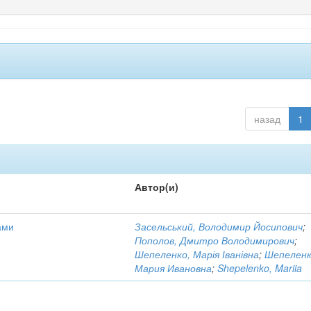
назад
1
Автор(и)
ами
Засельський, Володимир Йосипович
;
Пополов, Дмитро Володимирович
;
Шепеленко, Марія Іванівна
;
Шепеленк
Мария Ивановна
;
Shepelenko, Mariia