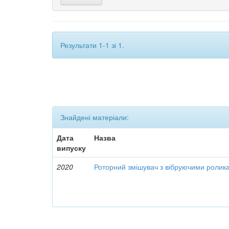
Результати 1-1 зі 1.
Знайдені матеріали:
Дата
Назва
випуску
2020
Роторний змішувач з вібруючими ролик