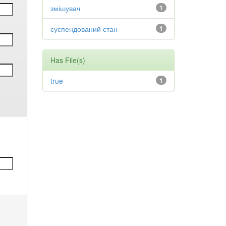
змішувач
1
суспендований стан
1
Has File(s)
true
1