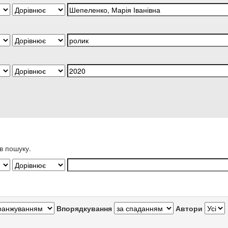
в пошуку.
Впорядкування
Автори