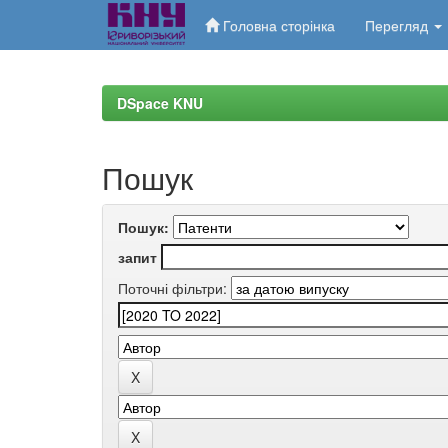
Головна сторінка
Перегляд
Skip
navigation
DSpace KNU
Пошук
Пошук:
запит
Поточні фільтри: