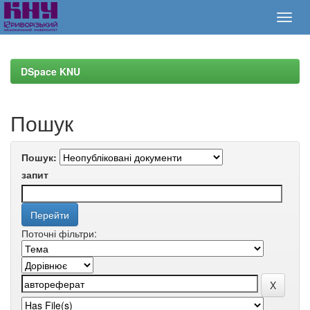
Skip
navigation
DSpace KNU
Пошук
Пошук:
запит
Поточні фільтри: