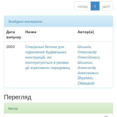
назад
1
далі
Знайдені матеріали:
Дата
Назва
Автор(и)
випуску
2003
Спеціальні бетони для
Шишкін,
підсилення будівельних
Олександр
конструкцій, які
Олексійович
;
експлуатуються в умовах
Шишкин,
дії агресивних середовищ
Александр
Алексеевич
;
Shyshkin,
Oleksandr
Перегляд
Автор