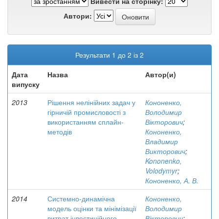
Вивести на сторінку:
Автори:
Результати 1 до 2 із 2
Дата
Назва
Автор(и)
випуску
2013
Рішення нелінійних задач у
Кононенко,
гірничій промисловості з
Володимир
використанням сплайн-
Вікторович
;
методів
Кононенко,
Владимир
Викторович
;
Kononenko,
Volodymyr
;
Кононенко, А. В.
2014
Системно-динамічна
Кононенко,
модель оцінки та мінімізації
Володимир
витрат інвестиційного
Вікторович
;