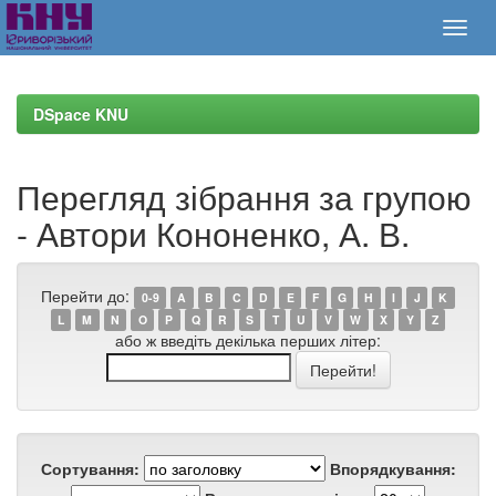
Skip
navigation
DSpace KNU
Перегляд зібрання за групою
- Автори Кононенко, А. В.
Перейти до:
0-9
A
B
C
D
E
F
G
H
I
J
K
L
M
N
O
P
Q
R
S
T
U
V
W
X
Y
Z
або ж введіть декілька перших літер:
Сортування:
Впорядкування: