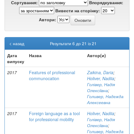
Сортування:
Впорядкування:
Вивести на сторінку:
Автори:
< назад
Результати 6 до 21 із 21
Дата
Назва
Автор(и)
випуску
2017
Features of professional
Zaikina, Daria
;
communocation
Holiver, Nadiia
;
Голівер, Надія
Олексіївна
;
Голивер, Надежда
Алексеевна
2017
Foreign language as a tool
Holiver, Nadiia
;
for professional mobility
Голівер, Надія
Олексіївна
;
Голивер, Надежда