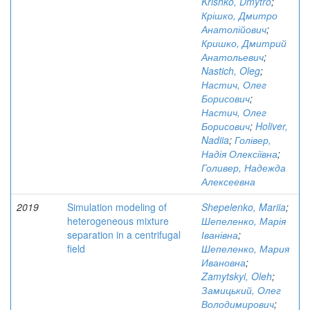
Krishko, Dmytro
;
Крішко, Дмитро
Анатолійович
;
Кришко, Дмитрий
Анатольевич
;
Nastich, Oleg
;
Настич, Олег
Борисович
;
Настич, Олег
Борисович
;
Holiver,
Nadiia
;
Голівер,
Надія Олексіївна
;
Голивер, Надежда
Алексеевна
2019
Simulation modeling of
Shepelenko, Mariia
;
heterogeneous mixture
Шепеленко, Марія
separation in a centrifugal
Іванівна
;
field
Шепеленко, Мария
Ивановна
;
Zamytskyi, Oleh
;
Замицький, Олег
Володимирович
;