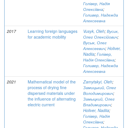
Голівер, Надія
Олексіївна
;
Голивер, Надежда
Алексеевна
2017
Learning foreign languages
Vusyk, Oleh
;
Вусик,
for academic mobility
Олег Олексійович
;
Вусык, Олег
Алексеевич
;
Holiver,
Nadiia
;
Голівер,
Надія Олексіївна
;
Голивер, Надежда
Алексеевна
2021
Mathematical model of the
Zamytskyi, Oleh
;
process of drying fine
Замицький, Олег
dispersed materials under
Володимирович
;
the influence of alternating
Замыцкий, Олег
electric current
Владимирович
;
Holiver, Nadiia
;
Голівер, Надія
Олексіївна
;
Голивер, Надежда