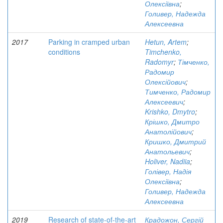
Олексіївна
;
Голивер, Надежда
Алексеевна
2017
Parking in cramped urban
Hetun, Artem
;
conditions
Timchenko,
Radomyr
;
Тімченко,
Радомир
Олексійович
;
Тимченко, Радомир
Алексеевич
;
Krishko, Dmytro
;
Крішко, Дмитро
Анатолійович
;
Кришко, Дмитрий
Анатольевич
;
Holiver, Nadiia
;
Голівер, Надія
Олексіївна
;
Голивер, Надежда
Алексеевна
2019
Research of state-of-the-art
Крадожон, Сергій