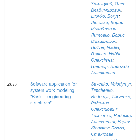
Замыцкий, Олег
Владимирович
;
Litovko, Borys
;
Літовко, Борис
Михайлович
;
Литовко, Борис
Михайлович
;
Holiver, Nadiia
;
Голівер, Надія
Олексіївна
;
Голивер, Надежда
Алексеевна
2017
Software application for
Savenko, Volodymyr
;
system work modeling
Timchenko,
"Basis – engineering
Radomyr
;
Тімченко,
structures"
Радомир
Олексійович
;
Тимченко, Радомир
Алексеевич
;
Popov,
Stanislav
;
Попов,
Станіслав