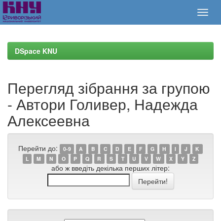
Skip
navigation
DSpace KNU
Перегляд зібрання за групою
- Автори Голивер, Надежда
Алексеевна
Перейти до:
0-9
A
B
C
D
E
F
G
H
I
J
K
L
M
N
O
P
Q
R
S
T
U
V
W
X
Y
Z
або ж введіть декілька перших літер: