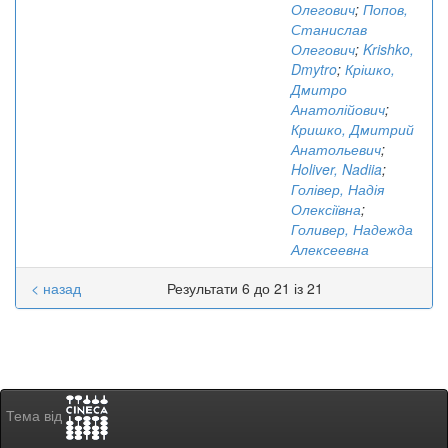
Олегович
;
Попов,
Станислав
Олегович
;
Krishko,
Dmytro
;
Крішко,
Дмитро
Анатолійович
;
Кришко, Дмитрий
Анатольевич
;
Holiver, Nadiia
;
Голівер, Надія
Олексіївна
;
Голивер, Надежда
Алексеевна
< назад
Результати 6 до 21 із 21
Тема від