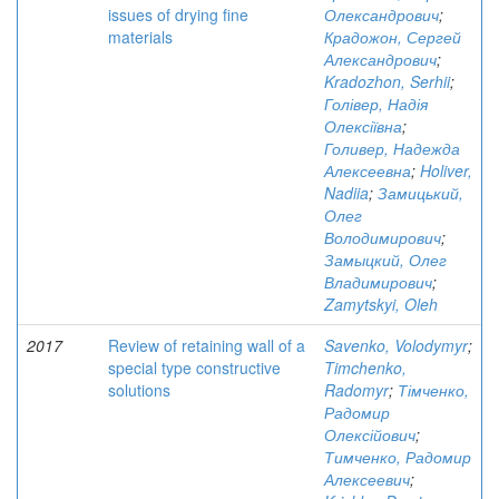
issues of drying fine
Олександрович
;
materials
Крадожон, Сергей
Александрович
;
Kradozhon, Serhii
;
Голівер, Надія
Олексіївна
;
Голивер, Надежда
Алексеевна
;
Holiver,
Nadiia
;
Замицький,
Олег
Володимирович
;
Замыцкий, Олег
Владимирович
;
Zamytskyi, Oleh
2017
Review of retaining wall of a
Savenko, Volodymyr
;
special type constructive
Timchenko,
solutions
Radomyr
;
Тімченко,
Радомир
Олексійович
;
Тимченко, Радомир
Алексеевич
;