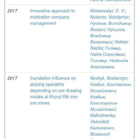
2017
Innovative approach to
Kolosovskyi, D. V.
;
motivation company
Nusinov, Volodymyr
;
management
Нусінов, Володимир
Якович
;
Нусинов,
Владимир
Яковлевич
;
Holiver,
Nadiia
;
Голівер,
Надія Олексіївна
;
Голивер, Надежда
Алексеевна
2017
Inundation influence on
Kovbyk, Kostiantyn
;
stoping operatins
Ковбик, Костянтин
depending on ore drawing
Михайлович
;
modes at Kryvyi Rih iron
Ковбык,
ore mines
Константин
Михайлович
;
Kalinichenko,
Vsevolod
;
Калініченко,
Всеволод