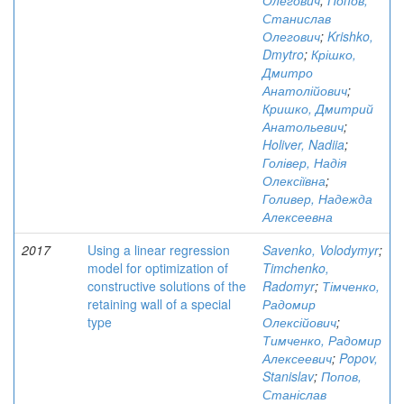
Олегович
;
Попов,
Станислав
Олегович
;
Krishko,
Dmytro
;
Крішко,
Дмитро
Анатолійович
;
Кришко, Дмитрий
Анатольевич
;
Holiver, Nadiia
;
Голівер, Надія
Олексіївна
;
Голивер, Надежда
Алексеевна
2017
Using a linear regression
Savenko, Volodymyr
;
model for optimization of
Timchenko,
constructive solutions of the
Radomyr
;
Тімченко,
retaining wall of a special
Радомир
type
Олексійович
;
Тимченко, Радомир
Алексеевич
;
Popov,
Stanislav
;
Попов,
Станіслав