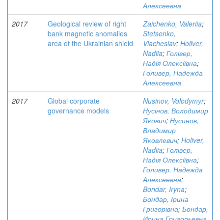
Алексеевна
2017
Geological review of right
Zaichenko, Valeriia
;
bank magnetic anomalies
Stetsenko,
area of the Ukrainian shield
Viacheslav
;
Holiver,
Nadiia
;
Голівер,
Надія Олексіївна
;
Голивер, Надежда
Алексеевна
2017
Global corporate
Nusinov, Volodymyr
;
governance models
Нусінов, Володимир
Якович
;
Нусинов,
Владимир
Яковлевич
;
Holiver,
Nadiia
;
Голівер,
Надія Олексіївна
;
Голивер, Надежда
Алексеевна
;
Bondar, Iryna
;
Бондар, Ірина
Григорівна
;
Бондар,
Ирина Григорьевна