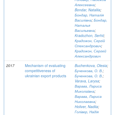
Алексеевна
;
Bondar, Nataliia
;
Бондар, Наталія
Василівна
;
Бондар,
Наталья
Васильевна
;
Kradozhon, Serhii
;
Крадожон, Сергій
Олександрович
;
Крадожон, Сергей
Александрович
2017
Mechanism of evaluating
Buchenkova, Olesia
;
competitiveness of
Бученкова, О. В.
;
ukrainian export products
Бученкова, О. В.
;
Varava, Larysa
;
Варава, Лариса
Миколаївна
;
Варава, Лариса
Николаевна
;
Holiver, Nadiia
;
Голівер, Надія