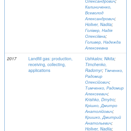
Олександрович
;
Калиниченко,
Всеволод
Александрович
;
Holiver, Nadiia
;
Голівер, Надія
Олексіївна
;
Голивер, Надежда
Алексеевна
2017
Landfill gas: production,
Ushkalov, Nikita
;
receiving, collecting,
Timchenko,
applications
Radomyr
;
Тімченко,
Радомир
Олексійович
;
Тимченко, Радомир
Алексеевич
;
Krishko, Dmytro
;
Крішко, Дмитро
Анатолійович
;
Кришко, Дмитрий
Анатольевич
;
Holiver, Nadiia
;