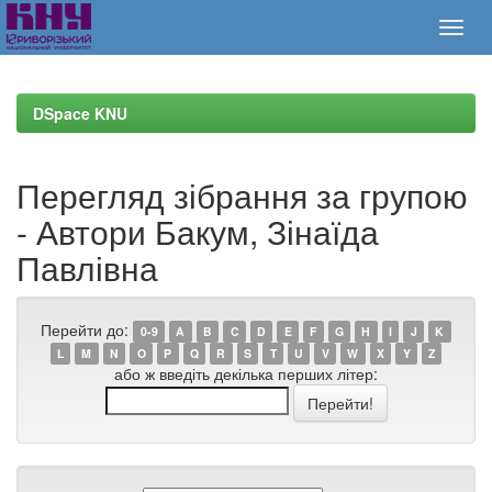
Skip
navigation
DSpace KNU
Перегляд зібрання за групою
- Автори Бакум, Зінаїда
Павлівна
Перейти до:
0-9
A
B
C
D
E
F
G
H
I
J
K
L
M
N
O
P
Q
R
S
T
U
V
W
X
Y
Z
або ж введіть декілька перших літер: