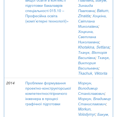
вищої освіти в контексті
Павлівна
;
Бакум,
підготовки бакалаврів
Зинаида
спеціальності 015.10 –
Павловна
;
Bakum,
Професійна освіта
Zinaida
;
Хоцкіна,
(комп’ютерні технології)»
Світлана
Миколаївна
;
Хоцкина,
Светлана
Николаевна
;
Khotskina, Svitlana
;
Ткачук, ВІкторія
Василівна
;
Ткачук,
Виктория
Васильевна
;
Tkachuk, Viktoriia
2014
Проблеми формування
Моркун,
проектно-конструкторської
Володимир
компетентностігірничого
Станіславович
;
інженера в процесі
Моркун, Владимир
графічної підготовки
Станиславович
;
Morkun,
Volodymyr
;
Бакум,