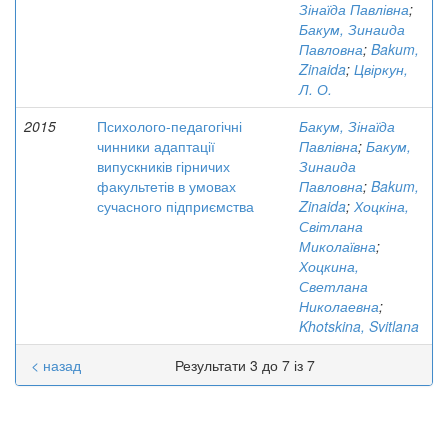
Зінаїда Павлівна
;
Бакум, Зинаида
Павловна
;
Bakum,
Zinaida
;
Цвіркун,
Л. О.
2015
Психолого-педагогічні
Бакум, Зінаїда
чинники адаптації
Павлівна
;
Бакум,
випускників гірничих
Зинаида
факультетів в умовах
Павловна
;
Bakum,
сучасного підприємства
Zinaida
;
Хоцкіна,
Світлана
Миколаївна
;
Хоцкина,
Светлана
Николаевна
;
Khotskina, Svitlana
< назад
Результати 3 до 7 із 7