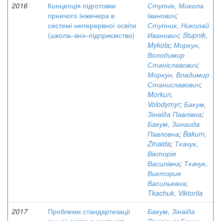
2016
Концепція підготовки
Ступнік, Микола
гірничого інженера в
Іванович
;
системі неперервної освіти
Ступник, Николай
(школа–внз–підприємство)
Иванович
;
Stupnik,
Mykola
;
Моркун,
Володимир
Станіславович
;
Моркун, Владимир
Станиславович
;
Morkun,
Volodymyr
;
Бакум,
Зінаїда Павлівна
;
Бакум, Зинаида
Павловна
;
Bakum,
Zinaida
;
Ткачук,
Вікторія
Василівна
;
Ткачук,
Виктория
Васильевна
;
Tkachuk, Viktoriia
2017
Проблеми стандартизації
Бакум, Зінаїда