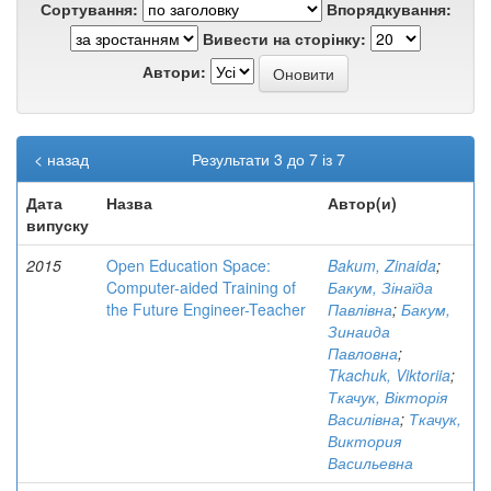
Сортування:
Впорядкування:
Вивести на сторінку:
Автори:
< назад
Результати 3 до 7 із 7
Дата
Назва
Автор(и)
випуску
2015
Open Education Space:
Bakum, Zinaida
;
Computer-aided Training of
Бакум, Зінаїда
the Future Engineer-Teacher
Павлівна
;
Бакум,
Зинаида
Павловна
;
Tkachuk, Viktoriia
;
Ткачук, Вікторія
Василівна
;
Ткачук,
Виктория
Васильевна